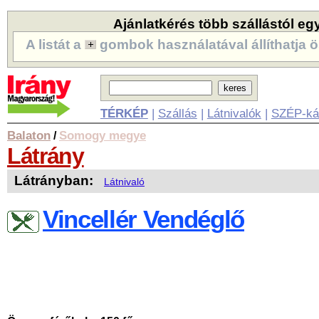
Ajánlatkérés több szállástól eg
A listát a
gombok használatával állíthatja ö
TÉRKÉP
|
Szállás
|
Látnivalók
|
SZÉP-ká
Balaton
Somogy megye
/
Látrány
Látrányban:
Látnivaló
Vincellér Vendéglő