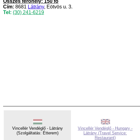
Összes férőhely: 150 fő
Cím:
8681
Látrány
, Eötvös u. 3.
Tel:
(30) 241-6219
Vincellér Vendéglő - Látrány
Vincellér Vendéglő - Hungary -
(Szolgáltatás: Étterem)
Látrány (Travel Service:
Restaurant)