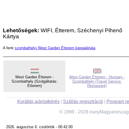
Lehetőségek:
WIFI, Étterem, Széchenyi Pihenő
Kártya
A fenti
szombathelyi West Garden Étterem képgalériája
West Garden Étterem -
West Garden Étterem - Hungary -
Szombathely (Szolgáltatás:
Szombathely (Travel Service:
Étterem)
Restaurant)
Korábbi ajánlatkérés
|
Szállás regisztráció
|
Program re
© 1989 - 2026 IranyMagyarorszag
2026. augusztus 6. csütörtök - 00:42:00