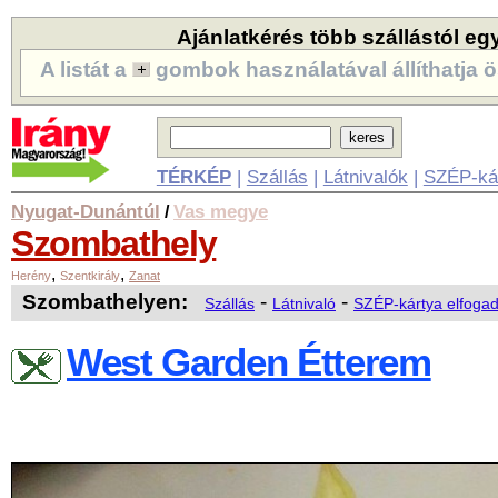
Ajánlatkérés több szállástól eg
A listát a
gombok használatával állíthatja ö
TÉRKÉP
|
Szállás
|
Látnivalók
|
SZÉP-ká
Nyugat-Dunántúl
Vas megye
/
Szombathely
,
,
Herény
Szentkirály
Zanat
Szombathelyen:
-
-
Szállás
Látnivaló
SZÉP-kártya elfoga
West Garden Étterem