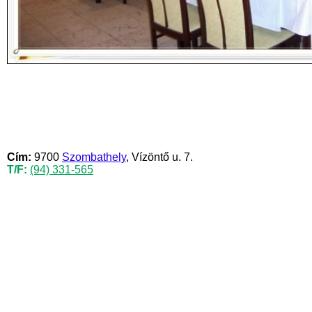
Cím:
9700
Szombathely
, Vízöntő u. 7.
T/F:
(94) 331-565