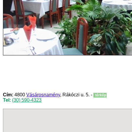
Cím:
4800
Vásárosnamény
, Rákóczi u. 5. -
térkép
Tel:
(30) 590-4323