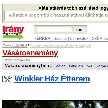
Ajánlatkérés több szállástól eg
A listát a
gombok használatával állíthatja ö
TÉRKÉP
|
Szállás
|
Látnivalók
|
SZÉP-ká
Észak-Alföld
Szabolcs-Szatmár-Bereg megye
/
Vásárosnamény
,
Gergelyiugornya
Vitka
Vásárosnaményben:
-
-
Szállás
Látnivaló
SZÉP-kártya 
Winkler Ház Étterem