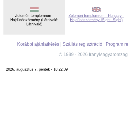
Zeleméri templomrom -
Zeleméri templomrom - Hungary -
Hajdúböszörmény (Látnivaló:
Hajdúböszörmény (Sight: Sight)
Látnivaló)
Korábbi ajánlatkérés
|
Szállás regisztráció
|
Program re
© 1989 - 2026 IranyMagyarorszag
2026. augusztus 7. péntek - 18:22:09