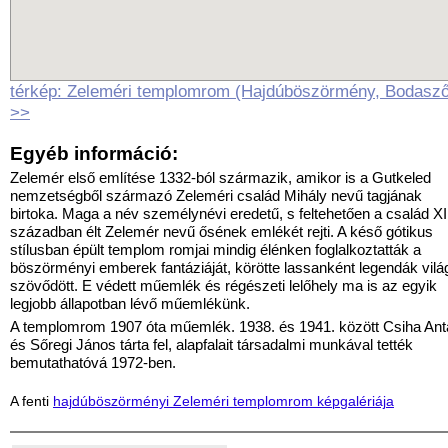
térkép: Zeleméri templomrom (Hajdúböszörmény, Bodasző
>>
Egyéb információ:
Zelemér első említése 1332-ból származik, amikor is a Gutkeled
nemzetségből származó Zeleméri család Mihály nevű tagjának
birtoka. Maga a név személynévi eredetű, s feltehetően a család XI
században élt Zelemér nevű ősének emlékét rejti. A késő gótikus
stílusban épült templom romjai mindig élénken foglalkoztatták a
böszörményi emberek fantáziáját, körötte lassanként legendák vilá
szövődött. E védett műemlék és régészeti lelőhely ma is az egyik
legjobb állapotban lévő műemlékünk.
A templomrom 1907 óta műemlék. 1938. és 1941. között Csiha Ant
és Sőregi János tárta fel, alapfalait társadalmi munkával tették
bemutathatóvá 1972-ben.
A fenti
hajdúböszörményi Zeleméri templomrom képgalériája