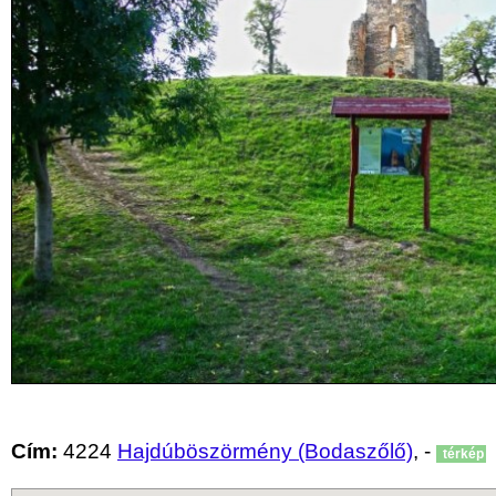
Cím:
4224
Hajdúböszörmény (Bodaszőlő)
, -
térkép