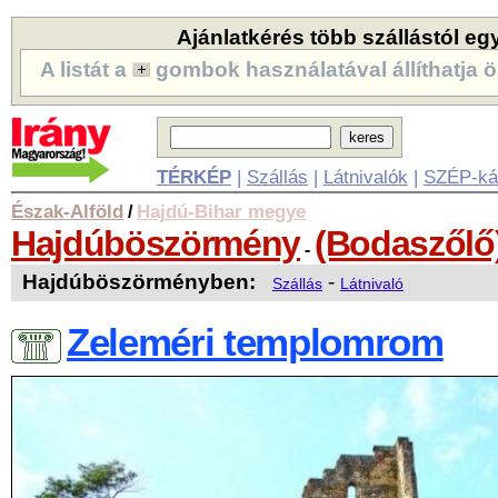
Ajánlatkérés több szállástól eg
A listát a
gombok használatával állíthatja ö
TÉRKÉP
|
Szállás
|
Látnivalók
|
SZÉP-ká
Észak-Alföld
Hajdú-Bihar megye
/
Hajdúböszörmény
(Bodaszőlő
-
Hajdúböszörményben:
-
Szállás
Látnivaló
Zeleméri templomrom