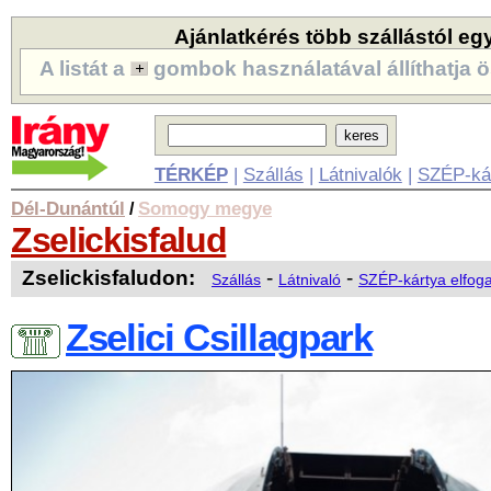
Ajánlatkérés több szállástól eg
A listát a
gombok használatával állíthatja ö
TÉRKÉP
|
Szállás
|
Látnivalók
|
SZÉP-ká
Dél-Dunántúl
Somogy megye
/
Zselickisfalud
Zselickisfaludon:
-
-
Szállás
Látnivaló
SZÉP-kártya elfog
Zselici Csillagpark