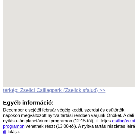
térkép: Zselici Csillagpark (Zselickisfalud) >>
Egyéb információ:
December elsejétől február végéig keddi, szerdai és csütörtöki
napokon megváltozott nyitva tartási rendben várjunk Önöket. A déli
nyitás után planetáriumi programon (12:15-től), ill. teljes
csillagászat
programon
vehetnek részt (13:00-tól). A nyitva tartás részletes leír
itt
találja.