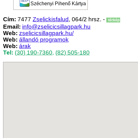
Széchenyi Pihenő Kártya
Cím:
7477
Zselickisfalud
, 064/2 hrsz. -
térkép
Email:
info@zselicicsillagpark.hu
Web:
zselicicsillagpark.hu/
Web:
állandó programok
Web:
árak
Tel:
(30) 190-7360
,
(82) 505-180