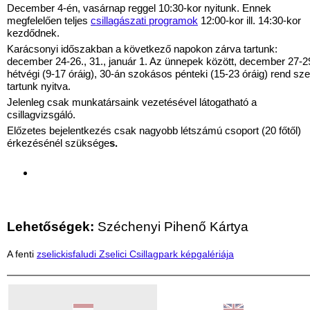
December 4-én, vasárnap reggel 10:30-kor nyitunk. Ennek
megfelelően teljes
csillagászati programok
12:00-kor ill. 14:30-kor
kezdődnek.
Karácsonyi időszakban a következő napokon zárva tartunk:
december 24-26., 31., január 1. Az ünnepek között, december 27-2
hétvégi (9-17 óráig), 30-án szokásos pénteki (15-23 óráig) rend sze
tartunk nyitva.
Jelenleg csak munkatársaink vezetésével látogatható a
csillagvizsgáló.
Előzetes bejelentkezés csak nagyobb létszámú csoport (20 főtől)
érkezésénél szüksége
s.
Lehetőségek:
Széchenyi Pihenő Kártya
A fenti
zselickisfaludi Zselici Csillagpark képgalériája