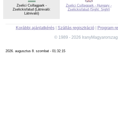
Zselici Csillagpark -
Zselici Csillagpark - Hungary -
Zselickisfalud (Látnivaló:
Zselickisfalud (Sight: Sight)
Látnivaló)
Korábbi ajánlatkérés
|
Szállás regisztráció
|
Program re
© 1989 - 2026 IranyMagyarorszag
2026. augusztus 8. szombat - 01:32:15