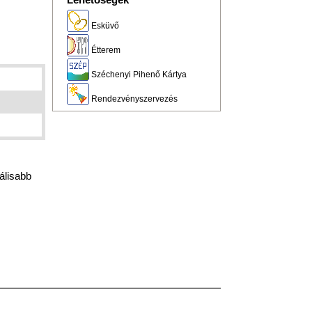
Lehetőségek
Esküvő
Étterem
Széchenyi Pihenő Kártya
Rendezvényszervezés
nálisabb