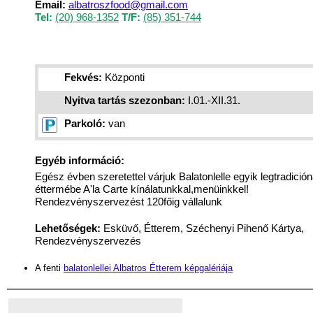
Email:
albatroszfood@gmail.com
Tel:
(20) 968-1352
T/F:
(85) 351-744
Fekvés:
Központi
Nyitva tartás szezonban:
I.01.-XII.31.
Parkoló:
van
Egyéb információ:
Egész évben szeretettel várjuk Balatonlelle egyik legtradició
éttermébe A'la Carte kínálatunkkal,menüinkkel!
Rendezvényszervezést 120főig vállalunk
Lehetőségek:
Esküvő, Étterem, Széchenyi Pihenő Kártya,
Rendezvényszervezés
A fenti
balatonlellei Albatros Étterem képgalériája