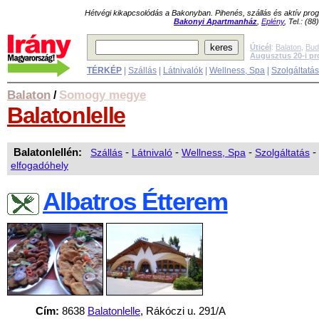
Hétvégi kikapcsolódás a Bakonyban. Pihenés, szállás és aktív pr
Bakonyi Apartmanház
,
Eplény
, Tel.: (8
Úticél
:
Balaton
,
Bud
Augusztus 20-i p
TÉRKÉP
|
Szállás
|
Látnivalók
|
Wellness, Spa
|
Szolgáltatá
Balaton
Somogy megye
/
Balatonlelle
Balatonlellén:
Szállás
-
Látnivaló
-
Wellness, Spa
-
Szolgáltatás
-
elfogadóhely
Albatros Étterem
Cím:
8638
Balatonlelle
, Rákóczi u. 291/A