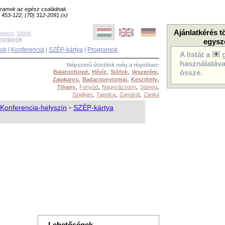
ogramok az egész családnak.
8) 453-122, (70) 312-2091 (x)
Ajánlatkérés t
apest
,
Siófok
rogramok
egysz
sok
|
Konferencia
|
SZÉP-kártya
|
Programok
A listát a
használatával
Népszerű úticélok még a régióban:
,
,
,
,
Balatonfüred
Hévíz
Siófok
Veszprém
össze.
,
,
,
Zalakaros
Badacsonytomaj
Keszthely
,
,
,
,
Tihany
Fonyód
Nagyvázsony
Sümeg
,
,
,
Szigliget
Tapolca
Zamárdi
Zánka
Konferencia-helyszín
-
SZÉP-kártya