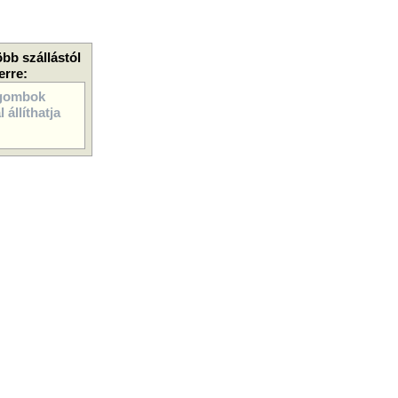
öbb szállástól
erre:
gombok
 állíthatja