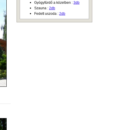
Gyógyfürdő a közelben :
3db
Szauna :
2db
Fedett uszoda :
2db