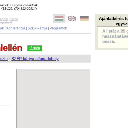
ogramok az egész családnak.
8) 453-122, (70) 312-2091 (x)
Ajánlatkérés t
apest
,
Siófok
rogramok
egysz
sok
|
Konferencia
|
SZÉP-kártya
|
Programok
A listát a
használatával
össze.
lellén
térkép
yszín
-
SZÉP-kártya elfogadóhely