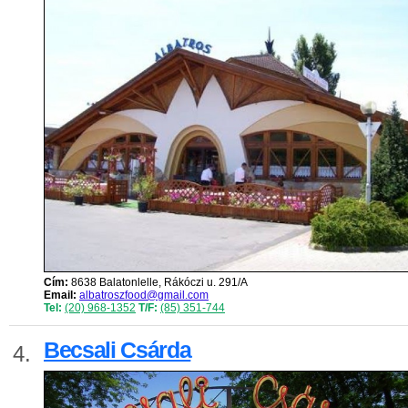
Cím:
8638 Balatonlelle, Rákóczi u. 291/A
Email:
albatroszfood@gmail.com
Tel:
(20) 968-1352
T/F:
(85) 351-744
Becsali Csárda
4.