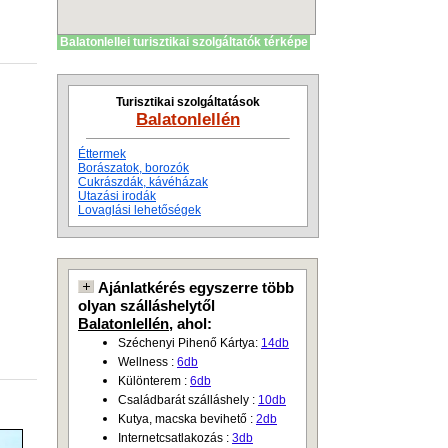
Balatonlellei turisztikai szolgáltatók térképe
Turisztikai szolgáltatások
Balatonlellén
Éttermek
Borászatok, borozók
Cukrászdák, kávéházak
Utazási irodák
Lovaglási lehetőségek
Ajánlatkérés egyszerre több
olyan szálláshelytől
Balatonlellén
, ahol:
Széchenyi Pihenő Kártya:
14db
Wellness :
6db
Különterem :
6db
Családbarát szálláshely :
10db
Kutya, macska bevihető :
2db
Internetcsatlakozás :
3db