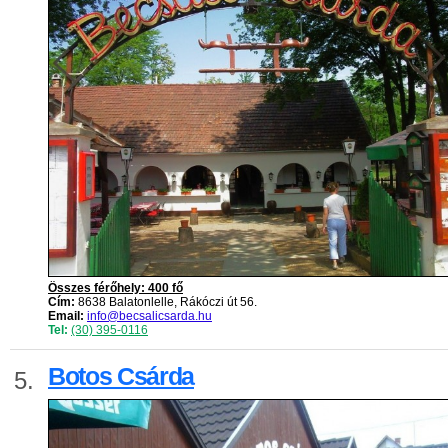
Összes férőhely: 400 fő
Cím:
8638 Balatonlelle, Rákóczi út 56.
Email:
info@becsalicsarda.hu
Tel:
(30) 395-0116
Botos Csárda
5.