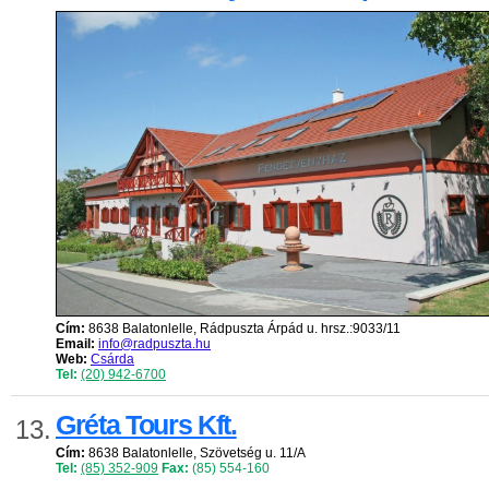
Cím:
8638 Balatonlelle, Rádpuszta Árpád u. hrsz.:9033/11
Email:
info@radpuszta.hu
Web:
Csárda
Tel:
(20) 942-6700
Gréta Tours Kft.
13.
Cím:
8638 Balatonlelle, Szövetség u. 11/A
Tel:
(85) 352-909
Fax:
(85) 554-160