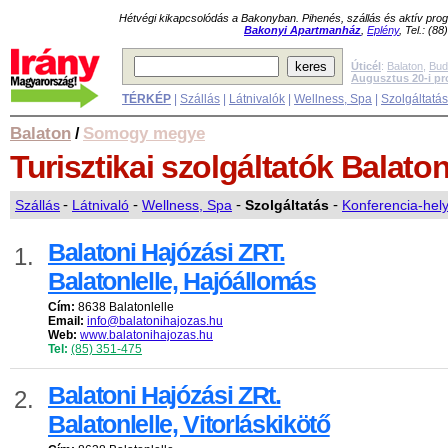
Hétvégi kikapcsolódás a Bakonyban. Pihenés, szállás és aktív pr
Bakonyi Apartmanház
,
Eplény
, Tel.: (8
Úticél
:
Balaton
,
Bud
Augusztus 20-i p
TÉRKÉP
|
Szállás
|
Látnivalók
|
Wellness, Spa
|
Szolgáltatá
Balaton
Somogy megye
/
Turisztikai szolgáltatók
Balaton
Szállás
-
Látnivaló
-
Wellness, Spa
-
Szolgáltatás
-
Konferencia-hel
Balatoni Hajózási ZRT.
1.
Balatonlelle, Hajóállomás
Cím:
8638 Balatonlelle
Email:
info@balatonihajozas.hu
Web:
www.balatonihajozas.hu
Tel:
(85) 351-475
Balatoni Hajózási ZRt.
2.
Balatonlelle, Vitorláskikötő