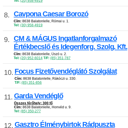
Tel:
(20) 958-4919
Cavpona Caesar Borozó
8.
Cím:
8638 Balatonlelle, Római u. 1.
Tel:
(30) 958-4919
CM & MÁGUS Ingatlanforgalmazó
9.
Értékbecslő és Idegenforg. Szolg. Kft.
Cím:
8638 Balatonlelle, Úszó u. 2.
Tel:
(20) 952-6014
T/F:
(85) 351-787
Focus Fizetővendéglátó Szolgálat
10.
Cím:
8638 Balatonlelle, Rákóczi u. 330.
T/F:
(85) 351-856
Garda Vendéglő
11.
Összes férőhely: 300 fő
Cím:
8638 Balatonlelle, Honvéd u. 9.
Tel:
(85) 350-277
Gasztro Élménybirtok Rádpuszta
12.