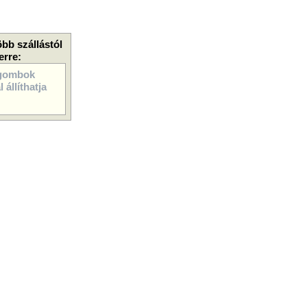
öbb szállástól
erre:
gombok
 állíthatja