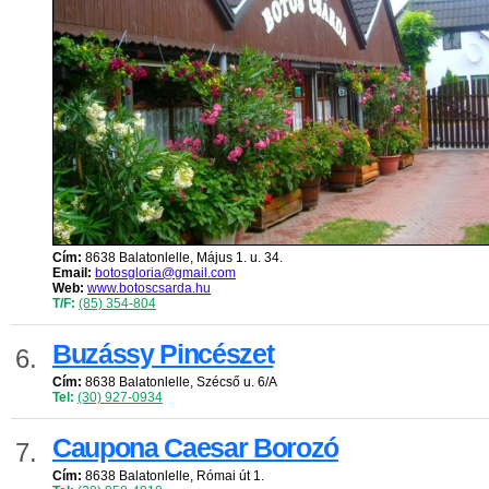
Cím:
8638 Balatonlelle, Május 1. u. 34.
Email:
botosgloria@gmail.com
Web:
www.botoscsarda.hu
T/F:
(85) 354-804
Buzássy Pincészet
6.
Cím:
8638 Balatonlelle, Szécső u. 6/A
Tel:
(30) 927-0934
Caupona Caesar Borozó
7.
Cím:
8638 Balatonlelle, Római út 1.