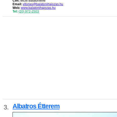
Cím:
8638 Balatonlelle
Email:
vitorlas@balatonihajozas.hu
Web:
www.balatonihajozas.hu
Tel:
(20) 972-2503
Albatros Étterem
3.