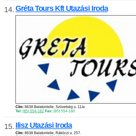
Gréta Tours Kft Utazási Iroda
14.
Cím:
8638 Balatonlelle, Szövetség u. 11/a
Tel:
(85) 554-162
Fax:
(85) 554-160
Ilisz Utazási Iroda
15.
Cím:
8638 Balatonlelle, Rákóczi u. 257.