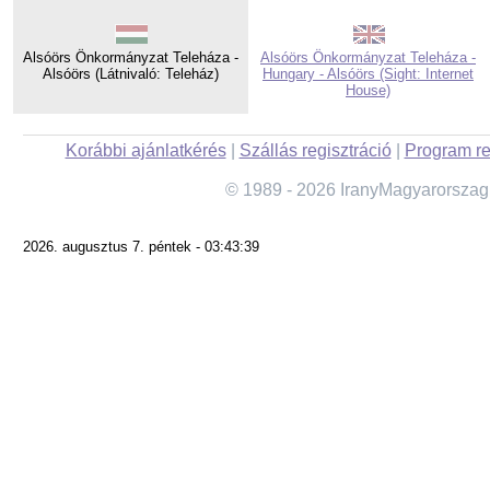
Alsóörs Önkormányzat Teleháza -
Alsóörs Önkormányzat Teleháza -
Alsóörs (Látnivaló: Teleház)
Hungary - Alsóörs (Sight: Internet
House)
Korábbi ajánlatkérés
|
Szállás regisztráció
|
Program re
© 1989 - 2026 IranyMagyarorszag
2026. augusztus 7. péntek - 03:43:39