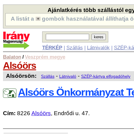
Ajánlatkérés több szállástól eg
A listát a
gombok használatával állíthatja ö
TÉRKÉP
|
Szállás
|
Látnivalók
|
SZÉP-ká
Balaton
Veszprém megye
/
Alsóörs
Alsóörsön:
-
-
Szállás
Látnivaló
SZÉP-kártya elfogadóhely
Alsóörs Önkormányzat T
Cím:
8226
Alsóörs
, Endrődi u. 47.