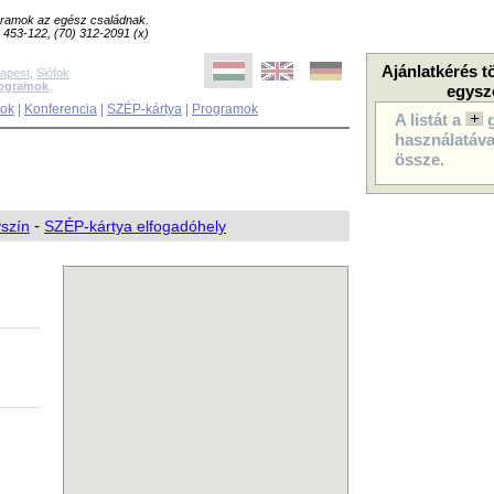
ogramok az egész családnak.
8) 453-122, (70) 312-2091 (x)
Ajánlatkérés t
apest
,
Siófok
rogramok
egysz
sok
|
Konferencia
|
SZÉP-kártya
|
Programok
A listát a
használatával
össze.
yszín
-
SZÉP-kártya elfogadóhely