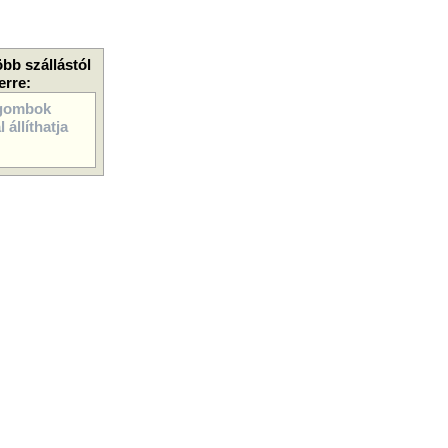
öbb szállástól
erre:
gombok
 állíthatja