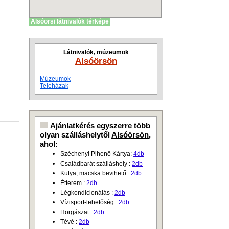
Alsóörsi látnivalók térképe
Látnivalók, múzeumok
Alsóörsön
Múzeumok
Teleházak
Ajánlatkérés egyszerre több
olyan szálláshelytől
Alsóörsön
,
ahol:
Széchenyi Pihenő Kártya:
4db
Családbarát szálláshely :
2db
Kutya, macska bevihető :
2db
Étterem :
2db
Légkondicionálás :
2db
Vízisport-lehetőség :
2db
Horgászat :
2db
Tévé :
2db