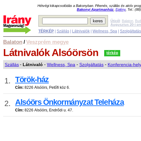
Hétvégi kikapcsolódás a Bakonyban. Pihenés, szállás és aktív pr
Bakonyi Apartmanház
,
Eplény
, Tel.: (8
Úticél
:
Balaton
,
Bud
Augusztus 20-i p
TÉRKÉP
|
Szállás
|
Látnivalók
|
Wellness, Spa
|
Szolgáltatá
Balaton
Veszprém megye
/
Látnivalók
Alsóörsön
térkép
Szállás
-
Látnivaló
-
Wellness, Spa
-
Szolgáltatás
-
Konferencia-hel
Török-ház
1.
Cím:
8226 Alsóörs, Petőfi köz 6.
Alsóörs Önkormányzat Teleháza
2.
Cím:
8226 Alsóörs, Endrődi u. 47.