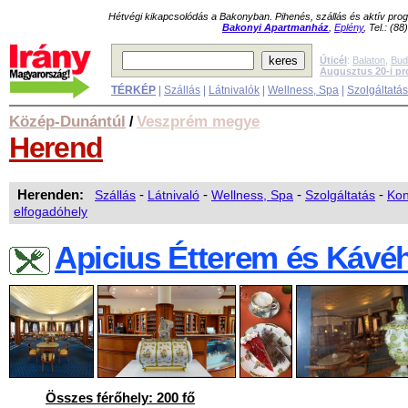
Hétvégi kikapcsolódás a Bakonyban. Pihenés, szállás és aktív pr
Bakonyi Apartmanház
,
Eplény
, Tel.: (8
Úticél
:
Balaton
,
Bud
Augusztus 20-i p
TÉRKÉP
|
Szállás
|
Látnivalók
|
Wellness, Spa
|
Szolgáltatá
Közép-Dunántúl
Veszprém megye
/
Herend
Herenden:
Szállás
-
Látnivaló
-
Wellness, Spa
-
Szolgáltatás
-
Kon
elfogadóhely
Apicius Étterem és Kávé
Összes férőhely: 200 fő