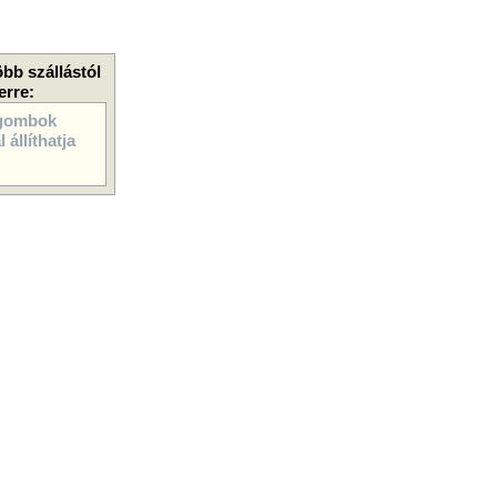
öbb szállástól
erre:
gombok
 állíthatja