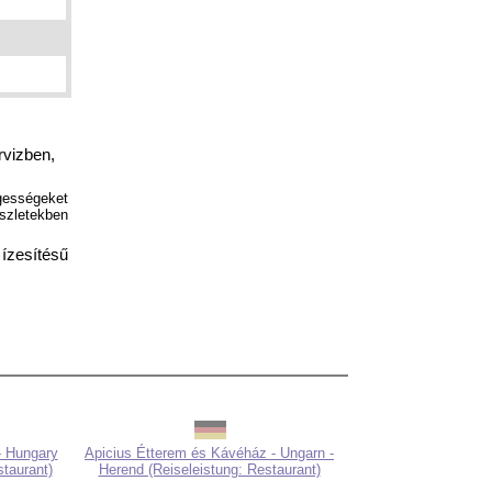
rvizben,
gességeket
szletekben
ízesítésű
- Hungary
Apicius Étterem és Kávéház - Ungarn -
staurant)
Herend (Reiseleistung: Restaurant)