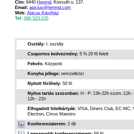
Cím:
8440
Herend
, Kossuth u. 137.
Email:
apicius@herend.com
Web:
Apicus Kávéház
Tel:
(88) 523-235
Osztály:
I. osztály
Csoportos kedvezmény:
5 % 20 fő felett
Fekvés:
Központi
Konyha jellege:
nemzetközi
Nyitott férőhely:
50 fő
Nyitva tartás szezonban:
H - P: 13h-22h szom.:12h -
12h - 21h
Elfogadott hitelkártyák:
VISA, Diners Club, EC-MC, 
Electron, Cirrus Maestro
Konferenciaterem:
2 db
Legnagyobb konferenciaterem:
58 fő