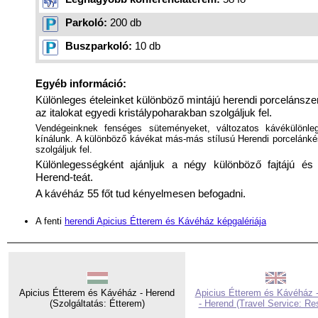
Parkoló:
200 db
Buszparkoló:
10 db
Egyéb információ:
Különleges ételeinket különböző mintájú herendi porcelánsze
az italokat egyedi kristálypoharakban szolgáljuk fel.
Vendégeinknek fenséges süteményeket, változatos kávékülönle
kínálunk. A különböző kávékat más-más stílusú Herendi porcelánké
szolgáljuk fel.
Különlegességként ajánljuk a négy különböző fajtájú és 
Herend-teát.
A kávéház 55 főt tud kényelmesen befogadni.
A fenti
herendi Apicius Étterem és Kávéház képgalériája
Apicius Étterem és Kávéház - Herend
Apicius Étterem és Kávéház 
(Szolgáltatás: Étterem)
- Herend (Travel Service: Re