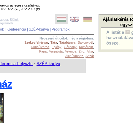
ogramok az egész családnak.
8) 453-122, (70) 312-2091 (x)
Ajánlatkérés t
apest
,
Siófok
rogramok
egysz
sok
|
Konferencia
|
SZÉP-kártya
|
Programok
A listát a
használatával
Népszerű úticélok még a régióban:
,
,
,
,
Székesfehérvár
Tata
Tatabánya
Bakonybél
össze.
,
,
,
,
Dunaújváros
Eplény
Gárdony
Komárom
,
,
,
,
,
Pápa
Várpalota
Velence
Zirc
Ajka
,
Alcsútdoboz
Ászár
ferencia-helyszín
-
SZÉP-kártya
ház