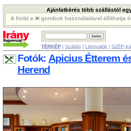
Ajánlatkérés több szállástól eg
A listát a
gombok használatával állíthatja ö
TÉRKÉP
|
Szállás
|
Látnivalók
|
SZÉP-ká
Fotók:
Apicius Étterem é
Herend