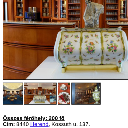
Összes férőhely: 200 fő
Cím:
8440
Herend
, Kossuth u. 137.