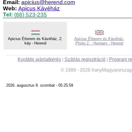
Email:
apicius@herend.com
Web:
Apicus Kávéház
Tel:
(88) 523-235
Apicius Étterem és Kávéház, 2.
Apicius Étterem és Kávéház,
kép - Herend
Photo 2. - Hungary - Herend
Korábbi ajánlatkérés
|
Szállás regisztráció
|
Program re
© 1989 - 2026 IranyMagyarorszag
2026. augusztus 8. szombat - 05:25:59