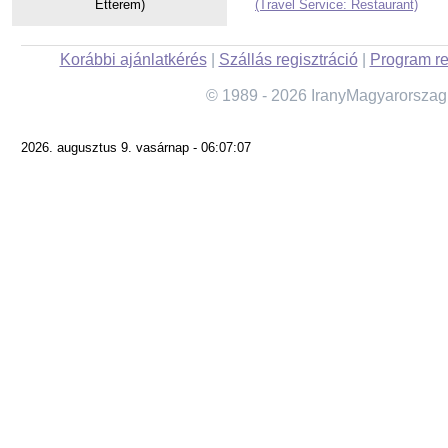
Étterem)
(Travel Service: Restaurant)
Korábbi ajánlatkérés
|
Szállás regisztráció
|
Program re
© 1989 - 2026 IranyMagyarorszag
2026. augusztus 9. vasárnap - 06:07:07