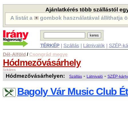
Ajánlatkérés több szállástól eg
A listát a
gombok használatával állíthatja ö
TÉRKÉP
|
Szállás
|
Látnivalók
|
SZÉP-ká
Dél-Alföld
Csongrád megye
/
Hódmezővásárhely
Szikáncs
Hódmezővásárhelyen:
-
-
Szállás
Látnivaló
SZÉP-kárty
Bagoly Vár Music Club É