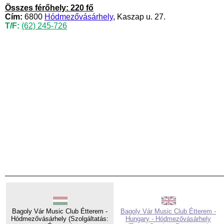
Összes férőhely: 220 fő
Cím:
6800
Hódmezővásárhely
, Kaszap u. 27.
T/F:
(62) 245-726
Bagoly Vár Music Club Étterem -
Bagoly Vár Music Club Étterem -
Hódmezővásárhely (Szolgáltatás:
Hungary - Hódmezővásárhely