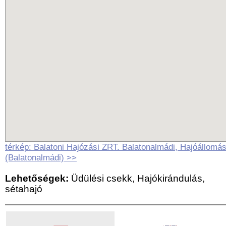
térkép: Balatoni Hajózási ZRT. Balatonalmádi, Hajóállomá
(Balatonalmádi) >>
Lehetőségek:
Üdülési csekk, Hajókirándulás,
sétahajó