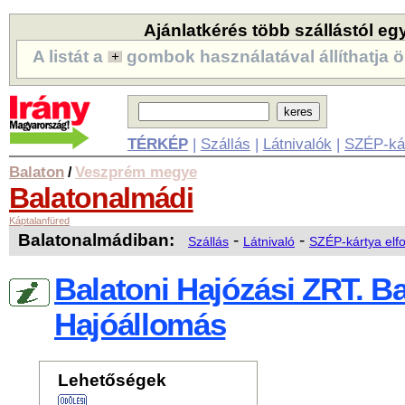
Ajánlatkérés több szállástól eg
A listát a
gombok használatával állíthatja ö
TÉRKÉP
|
Szállás
|
Látnivalók
|
SZÉP-ká
Balaton
Veszprém megye
/
Balatonalmádi
Káptalanfüred
Balatonalmádiban:
-
-
Szállás
Látnivaló
SZÉP-kártya elf
Balatoni Hajózási ZRT. B
Hajóállomás
Lehetőségek