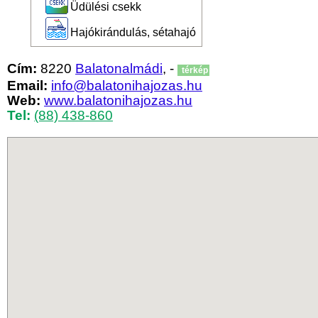
Üdülési csekk
Hajókirándulás, sétahajó
Cím:
8220
Balatonalmádi
, -
térkép
Email:
info@balatonihajozas.hu
Web:
www.balatonihajozas.hu
Tel:
(88) 438-860