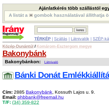
Ajánlatkérés több szállástól eg
A listát a
gombok használatával állíthatja ö
TÉRKÉP
|
Szállás
|
Látnivalók
|
SZÉP-ká
Közép-Dunántúl
Komárom-Esztergom megye
/
Bakonybánk
Bakonybánkon:
Látnivaló
Bánki Donát Emlékkiállít
Cím:
2885
Bakonybánk
, Kossuth Lajos u. 9.
Email:
phbbank@freemail.hu
T/F:
(34) 359-822