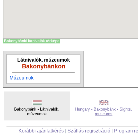
Bakonybánki látnivalók térképe
Látnivalók, múzeumok
Bakonybánkon
Múzeumok
Bakonybánk - Látnivalók,
Hungary - Bakonybánk - Sights,
múzeumok
museums
Korábbi ajánlatkérés
|
Szállás regisztráció
|
Program re