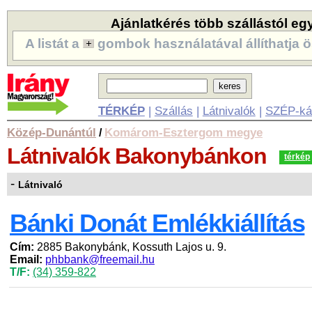
Ajánlatkérés több szállástól eg
A listát a
gombok használatával állíthatja ö
TÉRKÉP
|
Szállás
|
Látnivalók
|
SZÉP-ká
Közép-Dunántúl
Komárom-Esztergom megye
/
Látnivalók
Bakonybánkon
térkép
-
Látnivaló
Bánki Donát Emlékkiállítás
Cím:
2885 Bakonybánk, Kossuth Lajos u. 9.
Email:
phbbank@freemail.hu
T/F:
(34) 359-822