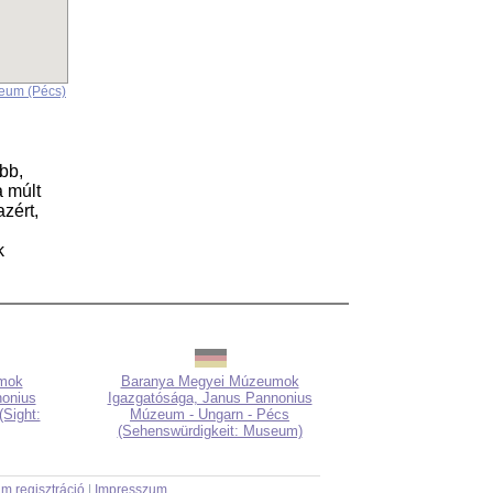
eum (Pécs)
bb,
a múlt
zért,
k
mok
Baranya Megyei Múzeumok
nonius
Igazgatósága, Janus Pannonius
Sight:
Múzeum - Ungarn - Pécs
(Sehenswürdigkeit: Museum)
m regisztráció
|
Impresszum