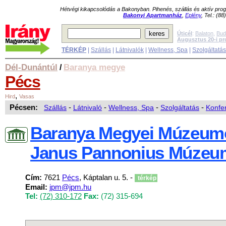
Hétvégi kikapcsolódás a Bakonyban. Pihenés, szállás és aktív pr
Bakonyi Apartmanház
,
Eplény
, Tel.: (8
Úticél
:
Balaton
,
Bud
Augusztus 20-i p
TÉRKÉP
|
Szállás
|
Látnivalók
|
Wellness, Spa
|
Szolgáltatá
Dél-Dunántúl
Baranya megye
/
Pécs
,
Hird
Vasas
Pécsen:
Szállás
-
Látnivaló
-
Wellness, Spa
-
Szolgáltatás
-
Konfer
Baranya Megyei Múzeumo
Janus Pannonius Múzeu
Cím:
7621
Pécs
, Káptalan u. 5. -
térkép
Email:
jpm@jpm.hu
Tel:
(72) 310-172
Fax:
(72) 315-694