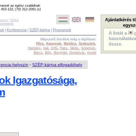
ogramok az egész családnak.
8) 453-122, (70) 312-2091 (x)
Ajánlatkérés t
apest
,
Siófok
rogramok
egysz
sok
|
Konferencia
|
SZÉP-kártya
|
Programok
A listát a
használatával
Népszerű úticélok még a régióban:
,
,
,
,
Pécs
Kaposvár
Mohács
Szekszárd
össze.
,
,
,
,
,
,
Harkány
Igal
Orfű
Paks
Siklós
Szigetvár
,
,
,
,
Barcs
Bóly
Bonyhád
Dombóvár
Komló
encia-helyszín
-
SZÉP-kártya elfogadóhely
k Igazgatósága,
m