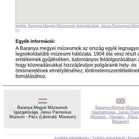
térkép: Baranya Megyei Múzeumok Igazgatósága, Janus Pannonius Múz
>>
Egyéb információ:
A Baranya megyei múzeumok az ország egyik legnagyo
legsokoldalúbb múzeumi hálózata. 1904 óta vesz részt 
emlékeinek gyűjtésében, tudományos feldolgozásában a
hogy közreadásukkal hozzájáruljon polgáraink hely- és
önismeretének elmélyítéséhez, történelemszemléleténe
formálásához.
Baranya Megyei Múzeumok
Baranya Megyei Múzeu
Igazgatósága, Janus Pannonius
Igazgatósága, Janus Pan
Múzeum - Pécs (Látnivaló: Múzeum)
Múzeum - Hungary - Pécs (
Museum)
Korábbi ajánlatkérés
|
Szállás regisztráció
|
Progra