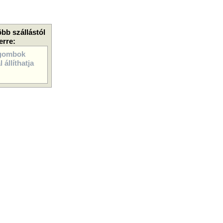
öbb szállástól
erre:
gombok
 állíthatja