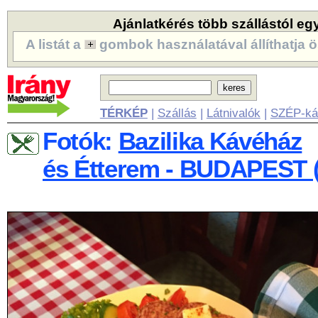
Ajánlatkérés több szállástól eg
A listát a
gombok használatával állíthatja ö
TÉRKÉP
|
Szállás
|
Látnivalók
|
SZÉP-ká
Fotók:
Bazilika Kávéház
és Étterem - BUDAPEST (V