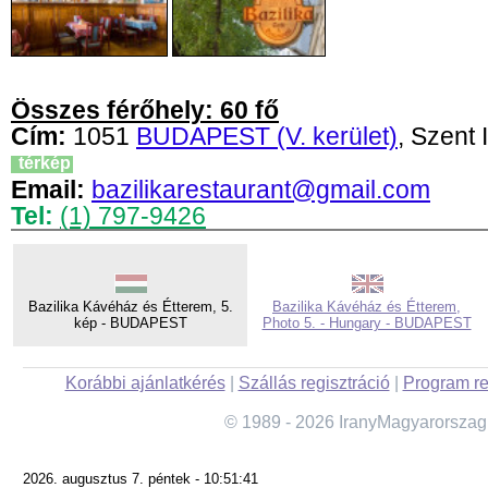
Összes férőhely: 60 fő
Cím:
1051
BUDAPEST (V. kerület)
, Szent I
térkép
Email:
bazilikarestaurant@gmail.com
Tel:
(1) 797-9426
Bazilika Kávéház és Étterem, 5.
Bazilika Kávéház és Étterem,
kép - BUDAPEST
Photo 5. - Hungary - BUDAPEST
Korábbi ajánlatkérés
|
Szállás regisztráció
|
Program re
© 1989 - 2026 IranyMagyarorszag
2026. augusztus 7. péntek - 10:51:41