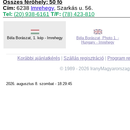
Összes férőhely: 50 fő
Cím:
6238
Imrehegy
, Szarkás u. 56.
Tel:
(20) 938-6161
T/F:
(78) 423-810
Béla Borászat, 1. kép - Imrehegy
Béla Borászat, Photo 1. -
Hungary - Imrehegy
Korábbi ajánlatkérés
|
Szállás regisztráció
|
Program re
© 1989 - 2026 IranyMagyarorszag
2026. augusztus 8. szombat - 18:29:45