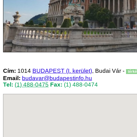
Cím:
1014
BUDAPEST (I. kerület)
, Budai Vár -
térk
Email:
budavar@budapestinfo.hu
Tel:
(1) 488-0475
Fax:
(1) 488-0474