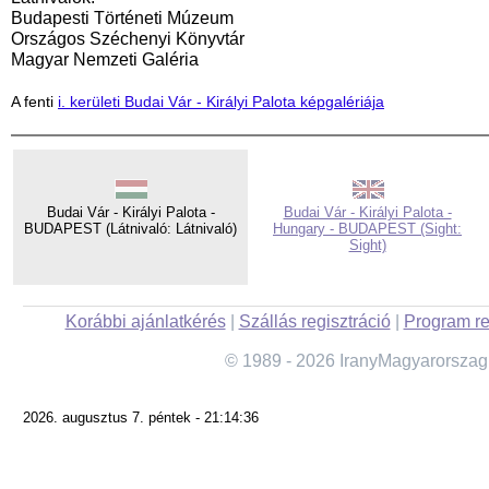
Budapesti Történeti Múzeum
Országos Széchenyi Könyvtár
Magyar Nemzeti Galéria
A fenti
i. kerületi Budai Vár - Királyi Palota képgalériája
Budai Vár - Királyi Palota -
Budai Vár - Királyi Palota -
BUDAPEST (Látnivaló: Látnivaló)
Hungary - BUDAPEST (Sight:
Sight)
Korábbi ajánlatkérés
|
Szállás regisztráció
|
Program re
© 1989 - 2026 IranyMagyarorszag
2026. augusztus 7. péntek - 21:14:36