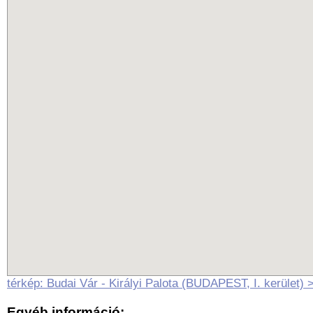
térkép: Budai Vár - Királyi Palota (BUDAPEST, I. kerület) 
Egyéb információ: