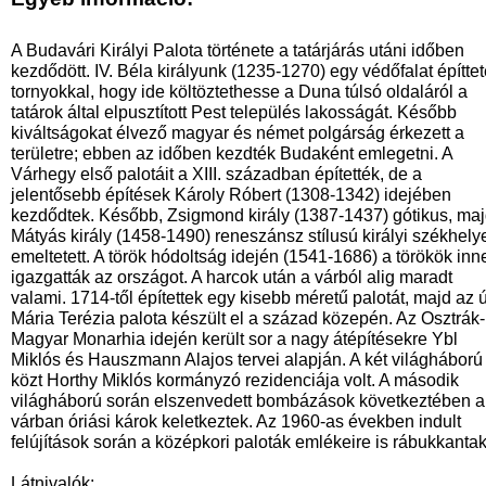
A Budavári Királyi Palota története a tatárjárás utáni időben
kezdődött. IV. Béla királyunk (1235-1270) egy védőfalat építtet
tornyokkal, hogy ide költöztethesse a Duna túlsó oldaláról a
tatárok által elpusztított Pest település lakosságát. Később
kiváltságokat élvező magyar és német polgárság érkezett a
területre; ebben az időben kezdték Budaként emlegetni. A
Várhegy első palotáit a XIII. században építették, de a
jelentősebb építések Károly Róbert (1308-1342) idejében
kezdődtek. Később, Zsigmond király (1387-1437) gótikus, ma
Mátyás király (1458-1490) reneszánsz stílusú királyi székhely
emeltetett. A török hódoltság idején (1541-1686) a törökök inn
igazgatták az országot. A harcok után a várból alig maradt
valami. 1714-től építettek egy kisebb méretű palotát, majd az 
Mária Terézia palota készült el a század közepén. Az Osztrák-
Magyar Monarhia idején került sor a nagy átépítésekre Ybl
Miklós és Hauszmann Alajos tervei alapján. A két világháború
közt Horthy Miklós kormányzó rezidenciája volt. A második
világháború során elszenvedett bombázások következtében a
várban óriási károk keletkeztek. Az 1960-as években indult
felújítások során a középkori paloták emlékeire is rábukkantak
Látnivalók: