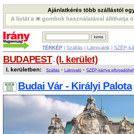
Ajánlatkérés több szállástól eg
A listát a
gombok használatával állíthatja ö
TÉRKÉP
|
Szállás
|
Látnivalók
|
SZÉP-ká
BUDAPEST
(I. kerület)
-
I. kerületben:
-
-
Szállás
Látnivaló
SZÉP-kártya elfogadóhel
Budai Vár - Királyi Palota