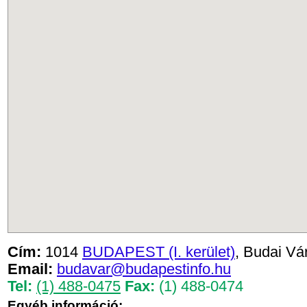
Cím:
1014
BUDAPEST (I. kerület)
, Budai Vá
Email:
budavar@budapestinfo.hu
Tel:
(1) 488-0475
Fax:
(1) 488-0474
Egyéb információ: