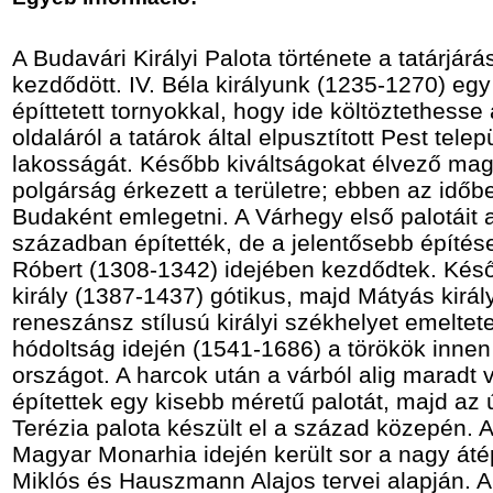
A Budavári Királyi Palota története a tatárjárá
kezdődött. IV. Béla királyunk (1235-1270) egy
építtetett tornyokkal, hogy ide költöztethesse
oldaláról a tatárok által elpusztított Pest telep
lakosságát. Később kiváltságokat élvező ma
polgárság érkezett a területre; ebben az időb
Budaként emlegetni. A Várhegy első palotáit a
században építették, de a jelentősebb építés
Róbert (1308-1342) idejében kezdődtek. Kés
király (1387-1437) gótikus, majd Mátyás kirá
reneszánsz stílusú királyi székhelyet emeltete
hódoltság idején (1541-1686) a törökök innen
országot. A harcok után a várból alig maradt 
építettek egy kisebb méretű palotát, majd az 
Terézia palota készült el a század közepén. 
Magyar Monarhia idején került sor a nagy áté
Miklós és Hauszmann Alajos tervei alapján. A