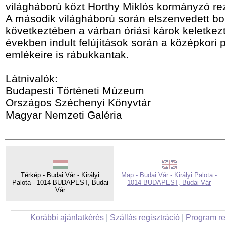
világháború közt Horthy Miklós kormányzó rez
A második világháború során elszenvedett 
következtében a várban óriási károk keletkez
években indult felújítások során a középkori 
emlékeire is rábukkantak.
Látnivalók:
Budapesti Történeti Múzeum
Országos Széchenyi Könyvtár
Magyar Nemzeti Galéria
Térkép - Budai Vár - Királyi
Map - Budai Vár - Királyi Palota -
Palota - 1014 BUDAPEST, Budai
1014 BUDAPEST, Budai Vár
Vár
Korábbi ajánlatkérés
|
Szállás regisztráció
|
Program re