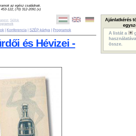
ogramok az egész családnak.
8) 453-122, (70) 312-2091 (x)
Ajánlatkérés t
apest
,
Siófok
rogramok
egysz
sok
|
Konferencia
|
SZÉP-kártya
|
Programok
A listát a
használatával
dői és Hévizei -
össze.