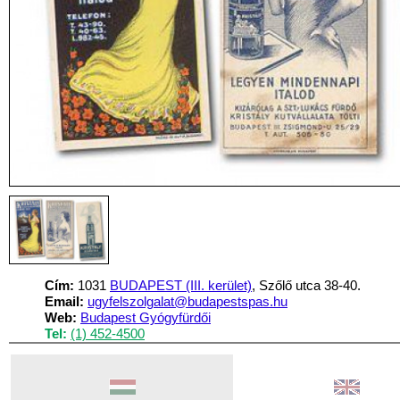
Cím:
1031
BUDAPEST (III. kerület)
, Szőlő utca 38-40.
Email:
ugyfelszolgalat@budapestspas.hu
Web:
Budapest Gyógyfürdői
Tel:
(1) 452-4500