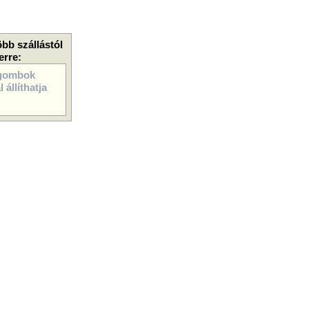
öbb szállástól
erre:
gombok
 állíthatja