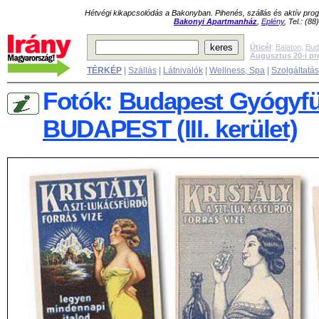
Hétvégi kikapcsolódás a Bakonyban. Pihenés, szállás és aktív pr
Bakonyi Apartmanház
,
Eplény
, Tel.: (8
Úticél
:
Balaton
,
Bud
Augusztus 20-i p
TÉRKÉP
|
Szállás
|
Látnivalók
|
Wellness, Spa
|
Szolgáltatá
Fotók:
Budapest Gyógyfür
BUDAPEST (III. kerület)