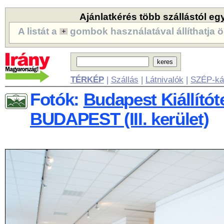
Ajánlatkérés több szállástól eg
A listát a
gombok használatával állíthatja ö
TÉRKÉP
|
Szállás
|
Látnivalók
|
SZÉP-ká
Fotók:
Budapest Kiállítót
BUDAPEST (III. kerület)