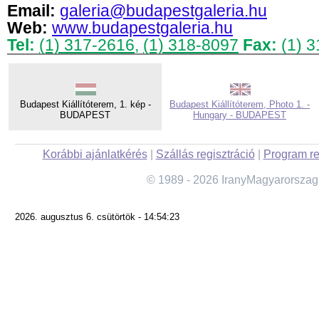
Email:
galeria@budapestgaleria.hu
Web:
www.budapestgaleria.hu
Tel:
(1) 317-2616
,
(1) 318-8097
Fax:
(1) 3
Budapest Kiállítóterem, 1. kép -
Budapest Kiállítóterem, Photo 1. -
BUDAPEST
Hungary - BUDAPEST
Korábbi ajánlatkérés
|
Szállás regisztráció
|
Program re
© 1989 - 2026 IranyMagyarorszag
2026. augusztus 6. csütörtök - 14:54:23