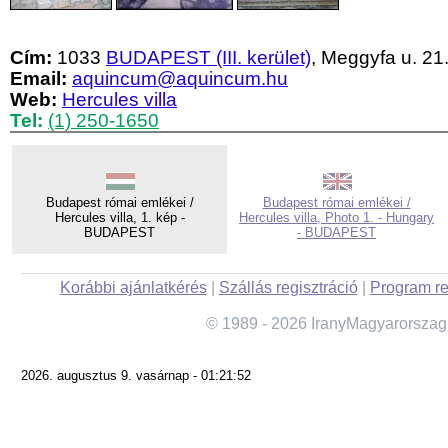
Cím:
1033
BUDAPEST (III. kerület)
, Meggyfa u. 21
Email:
aquincum@aquincum.hu
Web:
Hercules villa
Tel:
(1) 250-1650
Budapest római emlékei /
Budapest római emlékei /
Hercules villa, 1. kép -
Hercules villa, Photo 1. - Hungary
BUDAPEST
- BUDAPEST
Korábbi ajánlatkérés
|
Szállás regisztráció
|
Program re
© 1989 - 2026 IranyMagyarorszag
2026. augusztus 9. vasárnap - 01:21:52