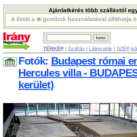
Ajánlatkérés több szállástól eg
A listát a
gombok használatával állíthatja ö
TÉRKÉP
|
Szállás
|
Látnivalók
|
SZÉP-ká
Fotók:
Budapest római em
Hercules villa - BUDAPEST
kerület)