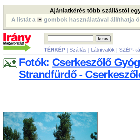
Ajánlatkérés több szállástól eg
A listát a
gombok használatával állíthatja ö
TÉRKÉP
|
Szállás
|
Látnivalók
|
SZÉP-ká
Fotók:
Cserkeszőlő Gyóg
Strandfürdő - Cserkeszől