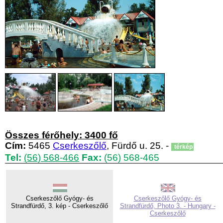
Összes férőhely: 3400 fő
Cím:
5465
Cserkeszőlő
, Fürdő u. 25. -
térkép
Tel:
(56) 568-466
Fax:
(56) 568-465
Cserkeszőlő Gyógy- és
Cserkeszőlő Gyógy- és
Strandfürdő, 3. kép - Cserkeszőlő
Strandfürdő, Photo 3. - Hungary -
Cserkeszőlő