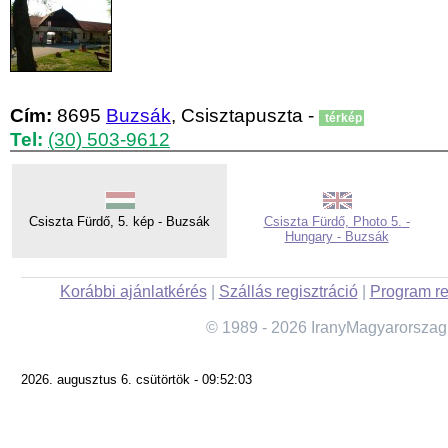
Cím:
8695
Buzsák
, Csisztapuszta -
térkép
Tel:
(30) 503-9612
Csiszta Fürdő, 5. kép - Buzsák
Csiszta Fürdő, Photo 5. -
Hungary - Buzsák
Korábbi ajánlatkérés
|
Szállás regisztráció
|
Program re
© 1989 - 2026 IranyMagyarorszag
2026. augusztus 6. csütörtök - 09:52:03