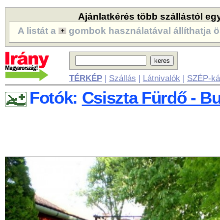
Ajánlatkérés több szállástól eg
A listát a
gombok használatával állíthatja ö
TÉRKÉP
|
Szállás
|
Látnivalók
|
SZÉP-ká
Fotók:
Csiszta Fürdő - B