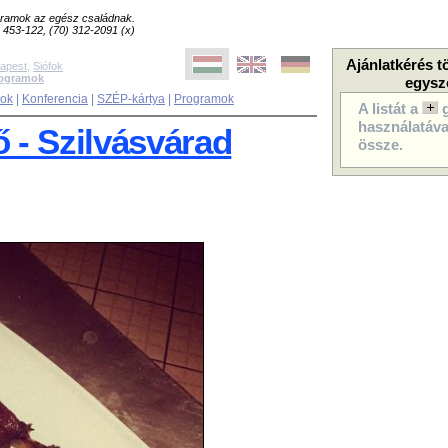
ogramok az egész családnak.
8) 453-122, (70) 312-2091 (x)
Ajánlatkérés t
apest
,
Siófok
rogramok
egysz
sok
|
Konferencia
|
SZÉP-kártya
|
Programok
A listát a
használatával
- Szilvásvárad
össze.