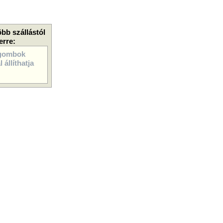
öbb szállástól
erre:
gombok
 állíthatja