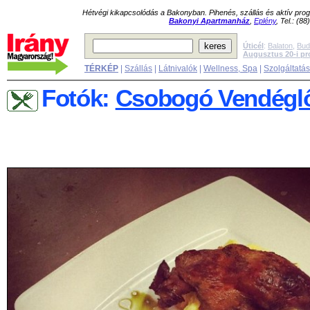
Hétvégi kikapcsolódás a Bakonyban. Pihenés, szállás és aktív pr
Bakonyi Apartmanház
,
Eplény
, Tel.: (8
Úticél
:
Balaton
,
Bud
Augusztus 20-i p
TÉRKÉP
|
Szállás
|
Látnivalók
|
Wellness, Spa
|
Szolgáltatá
Fotók:
Csobogó Vendéglő 