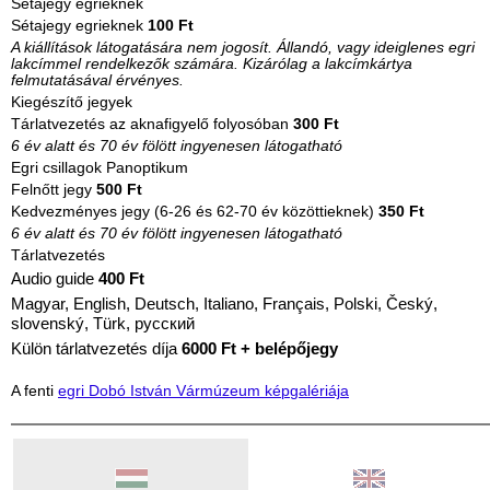
Sétajegy egrieknek
Sétajegy egrieknek
100 Ft
A kiállítások látogatására nem jogosít. Állandó, vagy ideiglenes egri
lakcímmel rendelkezők számára. Kizárólag a lakcímkártya
felmutatásával érvényes.
Kiegészítő jegyek
Tárlatvezetés az aknafigyelő folyosóban
300 Ft
6 év alatt és 70 év fölött ingyenesen látogatható
Egri csillagok Panoptikum
Felnőtt jegy
500 Ft
Kedvezményes jegy (6-26 és 62-70 év közöttieknek)
350 Ft
6 év alatt és 70 év fölött ingyenesen látogatható
Tárlatvezetés
Audio guide
400 Ft
Magyar, English, Deutsch, Italiano, Français, Polski, Český,
slovenský, Türk, русский
Külön tárlatvezetés díja
6000 Ft + belépőjegy
A fenti
egri Dobó István Vármúzeum képgalériája