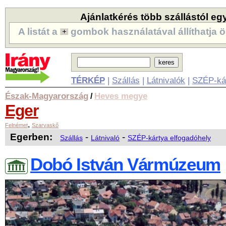
Ajánlatkérés több szállástól eg
A listát a
gombok használatával állíthatja ö
TÉRKÉP
|
Szállás
|
Látnivalók
|
SZÉP-ká
Észak-Magyarország
Heves megye
/
Eger
,
Felnémet
Szarvaskő
Egerben:
-
-
Szállás
Látnivaló
SZÉP-kártya elfogadóhely
Dobó István Vármúzeum