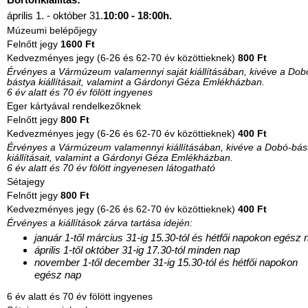
április 1. - október 31.
10:00 - 18:00h.
Múzeumi belépőjegy
Felnőtt jegy
1600 Ft
Kedvezményes jegy (6-26 és 62-70 év közöttieknek)
800 Ft
Érvényes a Vármúzeum valamennyi saját kiállításában, kivéve a Dob
bástya kiállításait, valamint a Gárdonyi Géza Emlékházban.
6 év alatt és 70 év fölött ingyenes
Eger kártyával rendelkezőknek
Felnőtt jegy
800 Ft
Kedvezményes jegy (6-26 és 62-70 év közöttieknek)
400 Ft
Érvényes a Vármúzeum valamennyi kiállításában, kivéve a Dobó-bás
kiállításait, valamint a Gárdonyi Géza Emlékházban.
6 év alatt és 70 év fölött ingyenesen látogatható
Sétajegy
Felnőtt jegy
800 Ft
Kedvezményes jegy (6-26 és 62-70 év közöttieknek)
400 Ft
Érvényes a kiállítások zárva tartása idején:
január 1-től március 31-ig 15.30-tól és hétfői napokon egész 
április 1-től október 31-ig 17.30-tól minden nap
november 1-től december 31-ig 15.30-tól és hétfői napokon
egész nap
6 év alatt és 70 év fölött ingyenes