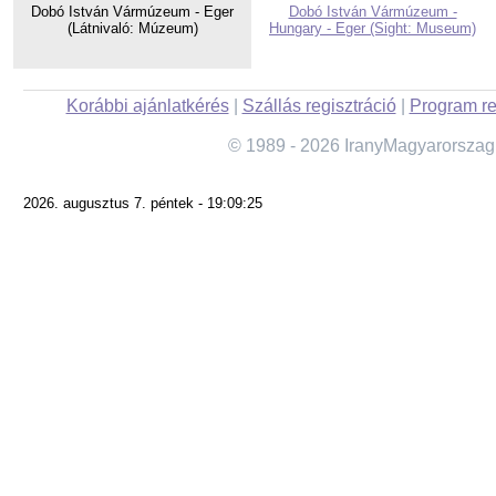
Dobó István Vármúzeum - Eger
Dobó István Vármúzeum -
(Látnivaló: Múzeum)
Hungary - Eger (Sight: Museum)
Korábbi ajánlatkérés
|
Szállás regisztráció
|
Program re
© 1989 - 2026 IranyMagyarorszag
2026. augusztus 7. péntek - 19:09:25