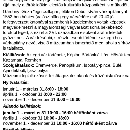
újjá, mely a török időkig jelentős kulturális központként is működött.
Gárdonyi Géza "egri csillagai", élükön Dobó István várkapitánnyal
1552-ben hősies (valószínűleg egy várvédőre eső 20-40 jól
felfegyverzett katonával szembeni) küzdelemben voltak képesek
megvédelmezni a magyarországi végvárakat sorra bekebelező
töröktől Egert, s ezzel a XVI. században elsőként aratni felettük
győzelmet. A vár későbbi, s részletesebb története az egri hős
várkapitány nevét viselő múzeumban ismerhető meg, ahol a sírkö
is található.
Kiállítások:
Az egri vár története, Képtár, Börtönkiállítás, Hősök te
Kazamata, Romkert
Szolgáltatások:
Éremverde, Panoptikum, Ispotály-pince, Büfé,
Ajándékbolt, Íjász pálya
Múzeumi foglalkozások felsőtagozatosoknak és középiskolásokna
Nyitvatartás:
január 1. - március 31.
8:00 - 18:00
április 1. - október 31.
8:00 - 22:00
november 1. - december 31.
8:00 – 18:00
Állandó kiállítások
:
január 1. - március 31.
10:00 - 16:00 hétfőnként zárva
április 1. - október 31.
10:00 - 18:00
november 1. - december 31.
10:00 - 16:00 hétfőnként zárva
Börtönkiállítás: