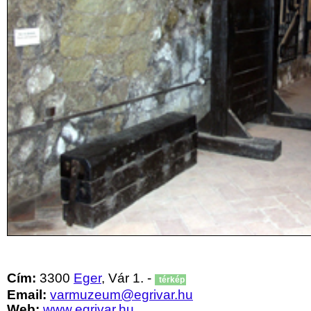
Cím:
3300
Eger
, Vár 1. -
térkép
Email:
varmuzeum@egrivar.hu
Web:
www.egrivar.hu