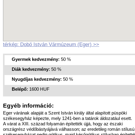
térkép: Dobó István Vármúzeum (Eger) >>
Gyermek kedvezmény:
50 %
Diák kedvezmény:
50 %
Nyugdíjas kedvezmény:
50 %
Belépő:
1600 HUF
Egyéb információ:
Eger várának alapját a Szent István király által alapított püspöki
székesegyház képezte, mely 1241-ben a tatárok áldozatául esett.
A várat a XIII. század folyamán építették újjá, hogy az északi
országrész védőbástyájává válhasson; az eredetileg román stílusú
székesegyházat pedig gótikus, majd későgótikus stílusban építetté