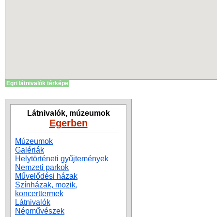
Egri látnivalók térképe
Látnivalók, múzeumok
Egerben
Múzeumok
Galériák
Helytörténeti gyűjtemények
Nemzeti parkok
Művelődési házak
Színházak, mozik,
koncerttermek
Látnivalók
Népművészek