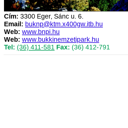
Cím:
3300 Eger, Sánc u. 6.
Email:
buknp@ktm.x400gw.itb.hu
Web:
www.bnpi.hu
Web:
www.bukkinemzetipark.hu
Tel:
(36) 411-581
Fax:
(36) 412-791