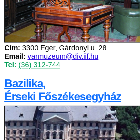
Cím:
3300 Eger, Gárdonyi u. 28.
Email:
varmuzeum@div.iif.hu
Tel:
(36) 312-744
Bazilika,
Érseki Főszékesegyház