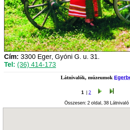
Cím:
3300 Eger, Gyóni G. u. 31.
Tel:
(36) 414-173
Látnivalók, múzeumok
Egerb
1
|
2
Összesen: 2 oldal, 38 Látnivaló 