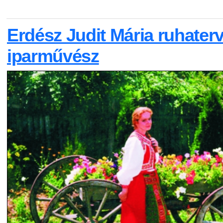
Erdész Judit Mária ruhater
iparművész