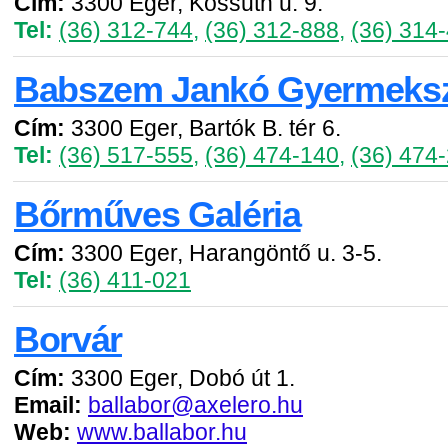
Cím:
3300 Eger, Kossuth u. 9.
Tel:
(36) 312-744
,
(36) 312-888
,
(36) 314
Babszem Jankó Gyermeks
Cím:
3300 Eger, Bartók B. tér 6.
Tel:
(36) 517-555
,
(36) 474-140
,
(36) 474
Bőrműves Galéria
Cím:
3300 Eger, Harangöntő u. 3-5.
Tel:
(36) 411-021
Borvár
Cím:
3300 Eger, Dobó út 1.
Email:
ballabor@axelero.hu
Web:
www.ballabor.hu