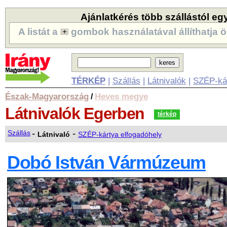
Ajánlatkérés több szállástól eg
A listát a
gombok használatával állíthatja ö
TÉRKÉP
|
Szállás
|
Látnivalók
|
SZÉP-ká
Észak-Magyarország
Heves megye
/
Látnivalók
Egerben
térkép
-
-
Szállás
Látnivaló
SZÉP-kártya elfogadóhely
Dobó István Vármúzeum