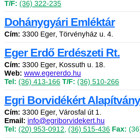
T/F:
(36) 322-235
Dohánygyári Emléktár
Cím:
3300 Eger, Törvényház u. 4.
Eger Erdő Erdészeti Rt.
Cím:
3300 Eger, Kossuth u. 18.
Web:
www.egererdo.hu
Tel:
(36) 413-166
T/F:
(36) 510-266
Egri Borvidékért Alapítván
Cím:
3300 Eger, Városfal út 1.
Email:
info@egriborvidekert.hu
Tel:
(20) 953-0912
,
(36) 515-436
Fax:
(36