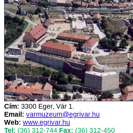
Cím:
3300 Eger, Vár 1.
Email:
varmuzeum@egrivar.hu
Web:
www.egrivar.hu
Tel:
(36) 312-744
Fax:
(36) 312-450