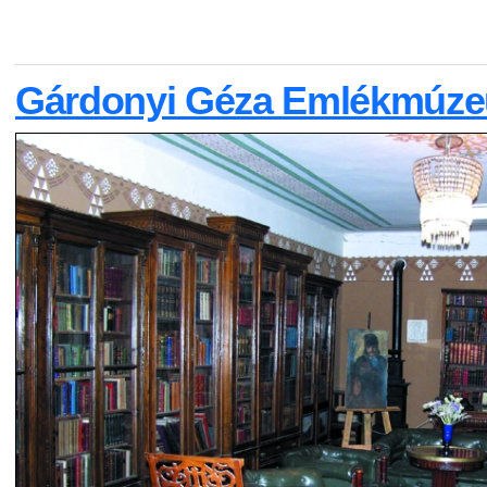
Gárdonyi Géza Emlékmúz