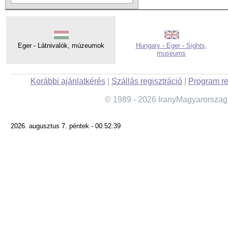
Eger - Látnivalók, múzeumok
Hungary - Eger - Sights,
museums
Korábbi ajánlatkérés
|
Szállás regisztráció
|
Program re
© 1989 - 2026 IranyMagyarorszag
2026. augusztus 7. péntek - 00:52:39