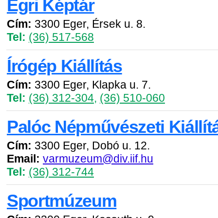
Egri Képtár
Cím:
3300 Eger, Érsek u. 8.
Tel:
(36) 517-568
Írógép Kiállítás
Cím:
3300 Eger, Klapka u. 7.
Tel:
(36) 312-304
,
(36) 510-060
Palóc Népművészeti Kiállít
Cím:
3300 Eger, Dobó u. 12.
Email:
varmuzeum@div.iif.hu
Tel:
(36) 312-744
Sportmúzeum