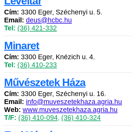
Levéltár
Cím:
3300 Eger, Széchenyi u. 5.
Email:
deus@hcbc.hu
Tel:
(36) 421-332
Minaret
Cím:
3300 Eger, Knézich u. 4.
Tel:
(36) 410-233
Művészetek Háza
Cím:
3300 Eger, Széchenyi u. 16.
Email:
info@muveszetekhaza.agria.hu
Web:
www.muveszetekhaza.agria.hu
T/F:
(36) 410-094
,
(36) 410-324