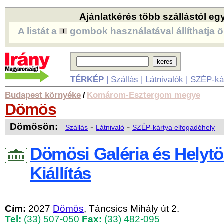
Ajánlatkérés több szállástól eg
A listát a
gombok használatával állíthatja ö
TÉRKÉP
|
Szállás
|
Látnivalók
|
SZÉP-ká
Budapest környéke
Komárom-Esztergom megye
/
Dömös
Dömösön:
-
-
Szállás
Látnivaló
SZÉP-kártya elfogadóhely
Dömösi Galéria és Helytö
Kiállítás
Cím:
2027
Dömös
, Táncsics Mihály út 2.
Tel:
(33) 507-050
Fax:
(33) 482-095