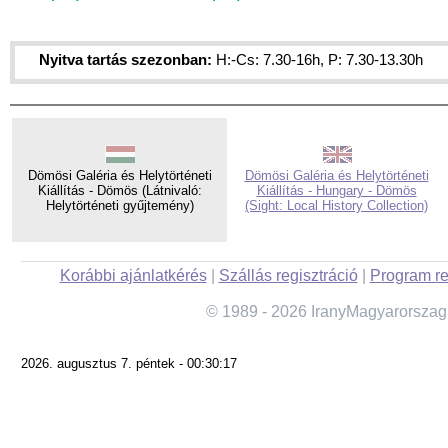
Nyitva tartás szezonban:
H:-Cs: 7.30-16h, P: 7.30-13.30h
Dömösi Galéria és Helytörténeti
Dömösi Galéria és Helytörténeti
Kiállítás - Dömös (Látnivaló:
Kiállítás - Hungary - Dömös
Helytörténeti gyűjtemény)
(Sight: Local History Collection)
Korábbi ajánlatkérés
|
Szállás regisztráció
|
Program re
© 1989 - 2026 IranyMagyarorszag
2026. augusztus 7. péntek - 00:30:17