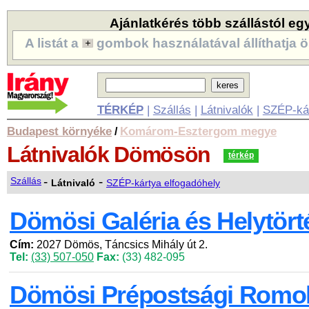
Ajánlatkérés több szállástól eg
A listát a
gombok használatával állíthatja ö
TÉRKÉP
|
Szállás
|
Látnivalók
|
SZÉP-ká
Budapest környéke
Komárom-Esztergom megye
/
Látnivalók
Dömösön
térkép
-
-
Szállás
Látnivaló
SZÉP-kártya elfogadóhely
Dömösi Galéria és Helytörté
Cím:
2027 Dömös, Táncsics Mihály út 2.
Tel:
(33) 507-050
Fax:
(33) 482-095
Dömösi Prépostsági Romo