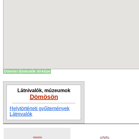
Dömösi látnivalók térképe
Látnivalók, múzeumok
Dömösön
Helytörténeti gyűjtemények
Látnivalók