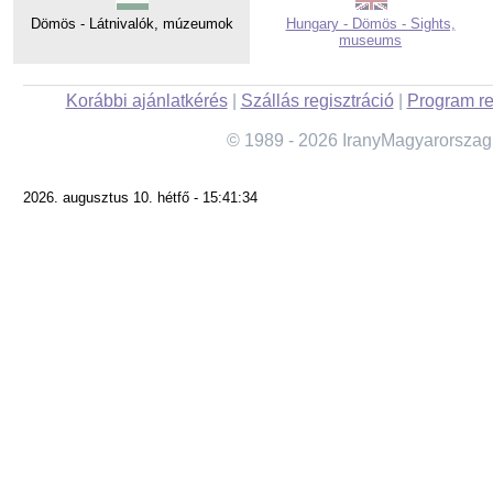
Dömös - Látnivalók, múzeumok
Hungary - Dömös - Sights,
museums
Korábbi ajánlatkérés
|
Szállás regisztráció
|
Program re
© 1989 - 2026 IranyMagyarorszag
2026. augusztus 10. hétfő - 15:41:34