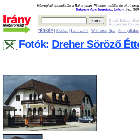
Hétvégi kikapcsolódás a Bakonyban. Pihenés, szállás és aktív pr
Bakonyi Apartmanház
,
Eplény
, Tel.: (8
Úticél
:
Balaton
,
Bud
Augusztus 20-i p
TÉRKÉP
|
Szállás
|
Látnivalók
|
Wellness, Spa
|
Szolgáltatá
Fotók:
Dreher Söröző Ét