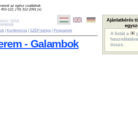
ogramok az egész családnak.
8) 453-122, (70) 312-2091 (x)
Ajánlatkérés t
apest
,
Siófok
rogramok
egysz
sok
|
Konferencia
|
SZÉP-kártya
|
Programok
A listát a
használatával
terem - Galambok
össze.