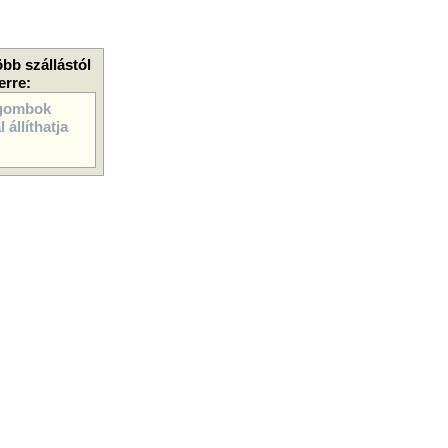
öbb szállástól
erre:
gombok
 állíthatja