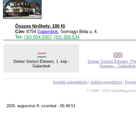
Összes férőhely: 100 fő
Cím:
8754
Galambok
, Somogyi Béla u. 4.
Tel:
(30) 994-9307
,
(93) 358-534
Dreher Söröző Étterem, 1. kép -
Dreher Söröző Étterem, Pho
Galambok
Hungary - Galambok
Korábbi ajánlatkérés
|
Szállás regisztráció
|
Progra
© 1989 - 2026 IranyMagyaror
2026. augusztus 8. szombat - 05:49:51