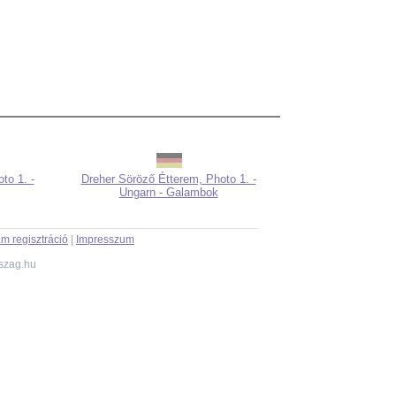
to 1. -
Dreher Söröző Étterem, Photo 1. -
Ungarn - Galambok
m regisztráció
|
Impresszum
szag.hu