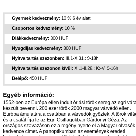
Gyermek kedvezmény:
10 % 6 év alatt
Csoportos kedvezmény:
10 %
Diákkedvezmény:
300 HUF
Nyugdíjas kedvezmény:
300 HUF
Nyitva tartás szezonban:
III.1-X.31.: 9-18h
Nyitva tartás szezonon kívül:
XI.1-II.28.: K:-V: 9-16h
Belépő:
450 HUF
Egyéb információ:
1552-ben az Európa ellen indult óriási török sereg az egri vára
készült bevenni. 200 ezer török 2000 magyar várvédő ellen.
Európa ámulatára a csatában a várvédők győztek. A török vilá
és a csatát írja le az Egri Csillagokban Gárdonyi Géza. Az
országos szavazáson ez a regény nyerte el a Magyar olvasók
kedvence címet. A panoptikumban az események eredeti