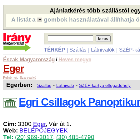
Ajánlatkérés több szállástól eg
A listát a
gombok használatával állíthatja ö
TÉRKÉP
|
Szállás
|
Látnivalók
|
SZÉP-ká
Észak-Magyarország
Heves megye
/
Eger
,
Felnémet
Szarvaskő
Egerben:
-
-
Szállás
Látnivaló
SZÉP-kártya elfogadóhely
Egri Csillagok Panoptik
Cím:
3300
Eger
, Vár út 1.
Web:
BELÉPŐJEGYEK
Tel:
(20) 969-3017
,
(30) 485-4790