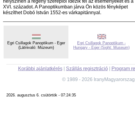
helyszínén a regény szereplői idézik fel az eseményeket és a
XVI. századot. A Panoptikumban járva Ön közös fényképet
készíthet Dobó István 1552-es várkapitánnyal.
Egri Csillagok Panoptikum - Eger
Egri Csillagok Panoptikum -
(Látnivaló: Múzeum)
Hungary - Eger (Sight: Museum)
Korábbi ajánlatkérés
|
Szállás regisztráció
|
Program re
© 1989 - 2026 IranyMagyarorszag
2026. augusztus 6. csütörtök - 07:24:35