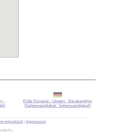
y -
Erdei Kisvasút - Ungarn - Bázakerettye
ght)
(Sehenswürdigkeit: Sehenswürdigkeit)
m regisztráció
|
Impresszum
szag.hu