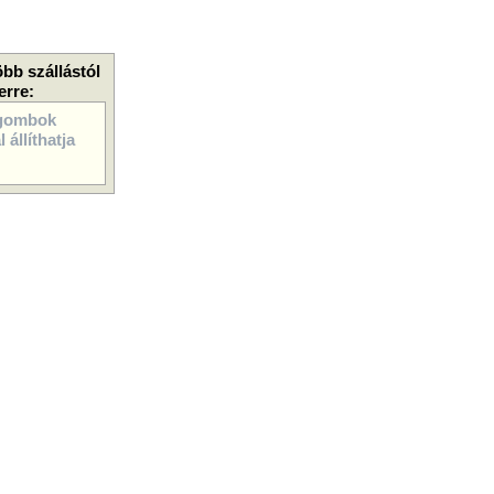
öbb szállástól
erre:
gombok
 állíthatja