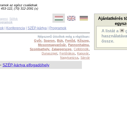
ogramok az egész családnak.
8) 453-122, (70) 312-2091 (x)
Ajánlatkérés t
apest
,
Siófok
rogramok
egysz
sok
|
Konferencia
|
SZÉP-kártya
|
Programok
A listát a
használatával
Népszerű úticélok még a régióban:
,
,
,
,
,
Győr
Sopron
Bük
Fertőd
Kőszeg
össze.
,
,
Mosonmagyaróvár
Pannonhalma
,
,
,
Szombathely
Zalaegerszeg
Celldömölk
,
,
,
Dunasziget
Fertőrákos
Kapuvár
,
Nagykanizsa
Sárvár
-
SZÉP-kártya elfogadóhely