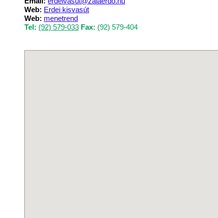
Email:
erdeivasut@zalaerdo.hu
Web:
Erdei kisvasút
Web:
menetrend
Tel:
(92) 579-033
Fax:
(92) 579-404