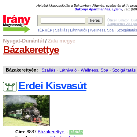
Hétvégi kikapcsolódás a Bakonyban. Pihenés, szállás és aktív pr
Bakonyi Apartmanház
,
Eplény
, Tel.: (8
Úticél
:
Balaton
,
Bud
Augusztus 20-i p
TÉRKÉP
|
Szállás
|
Látnivalók
|
Wellness, Spa
|
Szolgáltatá
Nyugat-Dunántúl
Zala megye
/
Bázakerettye
Bázakerettyén:
Szállás
-
Látnivaló
-
Wellness, Spa
-
Szolgáltatás
Erdei Kisvasút
Cím:
8887
Bázakerettye
, -
térkép