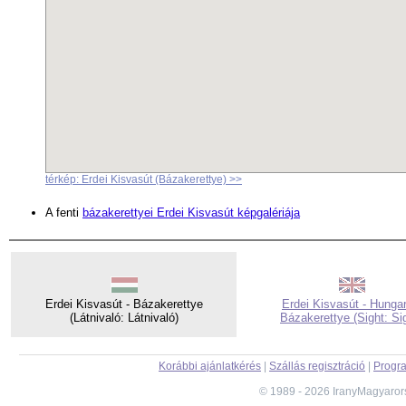
térkép: Erdei Kisvasút (Bázakerettye) >>
A fenti
bázakerettyei Erdei Kisvasút képgalériája
Erdei Kisvasút - Bázakerettye
Erdei Kisvasút - Hungar
(Látnivaló: Látnivaló)
Bázakerettye (Sight: Si
Korábbi ajánlatkérés
|
Szállás regisztráció
|
Progra
© 1989 - 2026 IranyMagyaror