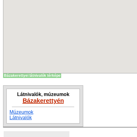
Bázakerettyei látnivalók térképe
Látnivalók, múzeumok
Bázakerettyén
Múzeumok
Látnivalók