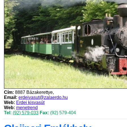
Cím:
8887 Bázakerettye,
Email:
erdeivasut@zalaerdo.hu
Web:
Erdei kisvasút
Web:
menetrend
Tel:
(92) 579-033
Fax:
(92) 579-404