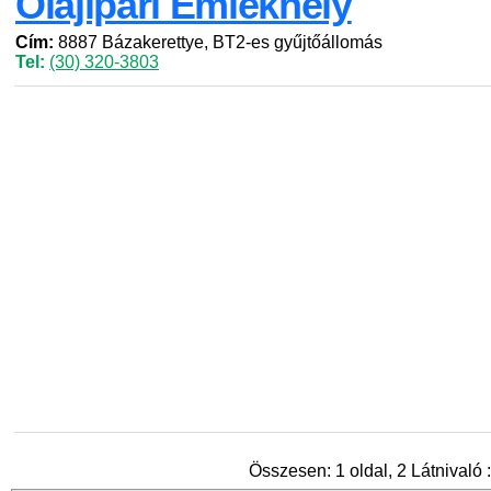
Olajipari Emlékhely
Cím:
8887 Bázakerettye, BT2-es gyűjtőállomás
Tel:
(30) 320-3803
Összesen: 1 oldal, 2 Látnivaló :