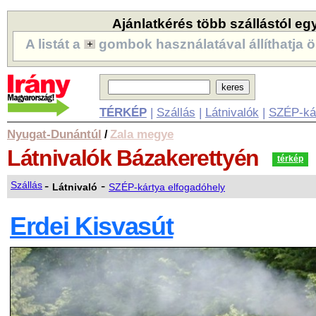
Ajánlatkérés több szállástól eg
A listát a
gombok használatával állíthatja ö
TÉRKÉP
|
Szállás
|
Látnivalók
|
SZÉP-ká
Nyugat-Dunántúl
Zala megye
/
Látnivalók
Bázakerettyén
térkép
-
-
Szállás
Látnivaló
SZÉP-kártya elfogadóhely
Erdei Kisvasút