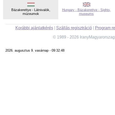
Bázakerettye - Látnivalók,
Hungary - Bázakerettye - Sights,
múzeumok
museums
Korábbi ajánlatkérés
|
Szállás regisztráció
|
Program re
© 1989 - 2026 IranyMagyarorszag
2026. augusztus 9. vasárnap - 09:32:48