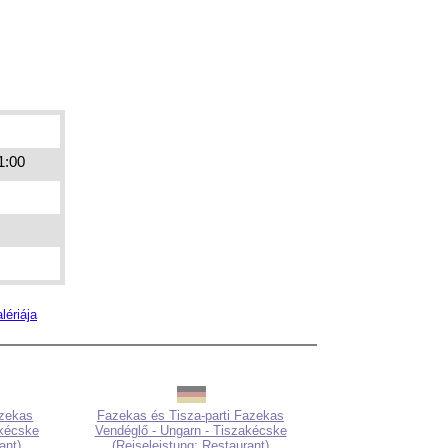
21:00
lériája
azekas
Fazekas és Tisza-parti Fazekas
akécske
Vendéglő - Ungarn - Tiszakécske
ant)
(Reiseleistung: Restaurant)