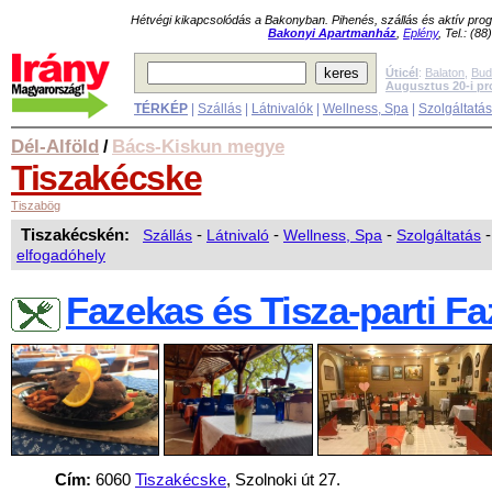
Hétvégi kikapcsolódás a Bakonyban. Pihenés, szállás és aktív pr
Bakonyi Apartmanház
,
Eplény
, Tel.: (8
Úticél
:
Balaton
,
Bud
Augusztus 20-i p
TÉRKÉP
|
Szállás
|
Látnivalók
|
Wellness, Spa
|
Szolgáltatá
Dél-Alföld
Bács-Kiskun megye
/
Tiszakécske
Tiszabög
Tiszakécskén:
Szállás
-
Látnivaló
-
Wellness, Spa
-
Szolgáltatás
elfogadóhely
Fazekas és Tisza-parti F
Cím:
6060
Tiszakécske
, Szolnoki út 27.