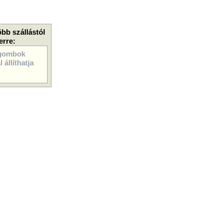
öbb szállástól
erre:
gombok
 állíthatja