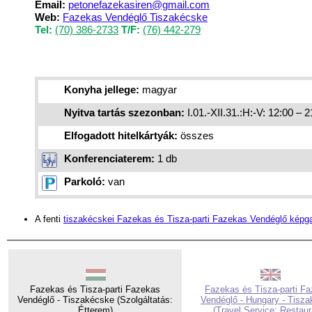
Email:
petonefazekasiren@gmail.com
Web:
Fazekas Vendéglő Tiszakécske
Tel:
(70) 386-2733
T/F:
(76) 442-279
Konyha jellege:
magyar
Nyitva tartás szezonban:
I.01.-XII.31.:H:-V: 12:00 – 
Elfogadott hitelkártyák:
összes
Konferenciaterem:
1 db
Parkoló:
van
A fenti
tiszakécskei Fazekas és Tisza-parti Fazekas Vendéglő képga
Fazekas és Tisza-parti Fazekas
Fazekas és Tisza-parti F
Vendéglő - Tiszakécske (Szolgáltatás:
Vendéglő - Hungary - Tisz
Étterem)
(Travel Service: Restaur