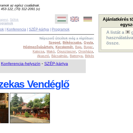
ogramok az egész családnak.
8) 453-122, (70) 312-2091 (x)
Ajánlatkérés t
apest
,
Siófok
rogramok
egysz
sok
|
Konferencia
|
SZÉP-kártya
|
Programok
A listát a
használatával
Népszerű úticélok még a régióban:
,
,
,
Szeged
Békéscsaba
Gyula
össze.
,
,
,
,
Hódmezővásárhely
Kecskemét
Baja
Bugac
,
,
,
,
Kalocsa
Makó
Ópusztaszer
Orosháza
,
,
,
Akasztó
Bácsalmás
Battonya
Békés
-
Konferencia-helyszín
-
SZÉP-kártya
azekas Vendéglő