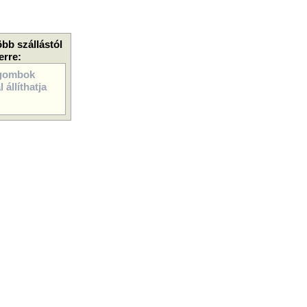
öbb szállástól
erre:
gombok
 állíthatja