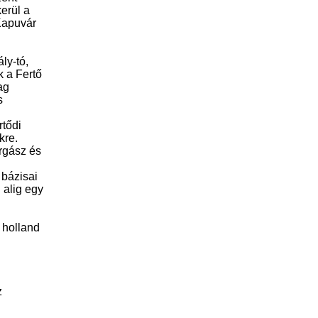
erül a
Kapuvár
ly-tó,
k a Fertő
ag
s
rtődi
kre.
orgász és
 bázisai
 alig egy
 holland
z