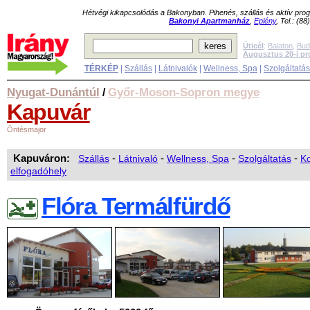
Hétvégi kikapcsolódás a Bakonyban. Pihenés, szállás és aktív pr
Bakonyi Apartmanház
,
Eplény
, Tel.: (8
Úticél
:
Balaton
,
Bud
Augusztus 20-i p
TÉRKÉP
|
Szállás
|
Látnivalók
|
Wellness, Spa
|
Szolgáltatá
Nyugat-Dunántúl
Győr-Moson-Sopron megye
/
Kapuvár
Öntésmajor
Kapuváron:
Szállás
-
Látnivaló
-
Wellness, Spa
-
Szolgáltatás
-
Ko
elfogadóhely
Flóra Termálfürdő