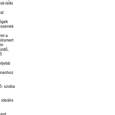
ti-lelki
al
dégek
essenek
zet a
elismert
ri
ürdő,
ő
eljebb
tmanhoz
dő- szoba
ideális
zent