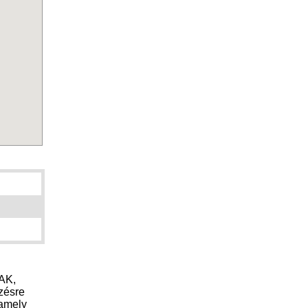
AK,
zésre
 amely