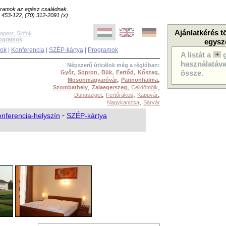
ogramok az egész családnak.
8) 453-122, (70) 312-2091 (x)
Ajánlatkérés t
apest
,
Siófok
rogramok
egysz
sok
|
Konferencia
|
SZÉP-kártya
|
Programok
A listát a
használatával
Népszerű úticélok még a régióban:
,
,
,
,
,
Győr
Sopron
Bük
Fertőd
Kőszeg
össze.
,
,
Mosonmagyaróvár
Pannonhalma
,
,
,
Szombathely
Zalaegerszeg
Celldömölk
,
,
,
Dunasziget
Fertőrákos
Kapuvár
,
Nagykanizsa
Sárvár
nferencia-helyszín
-
SZÉP-kártya