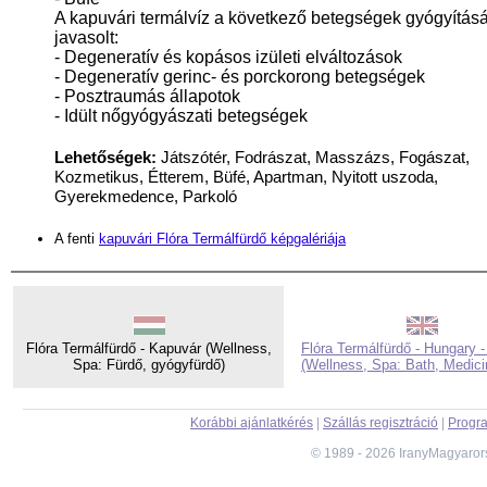
A kapuvári termálvíz a következő betegségek gyógyítás
javasolt:
- Degeneratív és kopásos izületi elváltozások
- Degeneratív gerinc- és porckorong betegségek
- Posztraumás állapotok
- Idült nőgyógyászati betegségek
Lehetőségek:
Játszótér, Fodrászat, Masszázs, Fogászat,
Kozmetikus, Étterem, Büfé, Apartman, Nyitott uszoda,
Gyerekmedence, Parkoló
A fenti
kapuvári Flóra Termálfürdő képgalériája
Flóra Termálfürdő - Kapuvár (Wellness,
Flóra Termálfürdő - Hungary 
Spa: Fürdő, gyógyfürdő)
(Wellness, Spa: Bath, Medici
Korábbi ajánlatkérés
|
Szállás regisztráció
|
Progra
© 1989 - 2026 IranyMagyaror