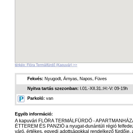
térkép: Flóra Termálfürdő (Kapuvár) >>
Fekvés:
Nyugodt, Árnyas, Napos, Füves
Nyitva tartás szezonban:
I.01.-XII.31.:H:-V: 09-19h
Parkoló:
van
Egyéb információ:
A kapuvári FLÓRA TERMÁLFÜRDŐ - APARTMANHÁZ
ÉTTEREM ÉS PANZIÓ a nyugat-dunántúli régió felfede
váró, értékes, egyedi adottságokkal rendelkező fürdője,