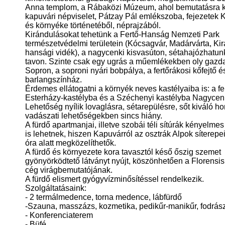
Anna templom, a Rábaközi Múzeum, ahol bemutatásra k
kapuvári népviselet, Pátzay Pál emlékszoba, fejezetek 
és környéke történetéből, néprajzából.
Kirándulásokat tehetünk a Fertő-Hanság Nemzeti Park
természetvédelmi területein (Kócsagvár, Madárvárta, Kirá
hansági vidék), a nagycenki kisvasúton, sétahajózhatun
tavon. Szinte csak egy ugrás a műemlékekben oly gazd
Sopron, a soproni nyári bobpálya, a fertőrákosi kőfejtő é
barlangszínház.
Érdemes ellátogatni a környék neves kastélyaiba is: a fe
Esterházy-kastélyba és a Széchenyi kastélyba Nagycen
Lehetőség nyílik lovaglásra, sétarepülésre, sőt kiváló h
vadászati lehetőségekben sincs hiány.
A fürdő apartmanjai, illetve szobái téli sítúrák kényelmes
is lehetnek, hiszen Kapuvárról az osztrák Alpok síterepei
óra alatt megközelíthetők.
A fürdő és környezete kora tavasztól késő őszig szemet
gyönyörködtető látványt nyújt, köszönhetően a Florensis
cég virágbemutatójának.
A fürdő elismert gyógyvízminősítéssel rendelkezik.
Szolgáltatásaink:
- 2 termálmedence, torna medence, lábfürdő
-Szauna, masszázs, kozmetika, pedikűr-manikűr, fodrás
- Konferenciaterem
- Büfé