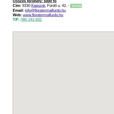
Összes férőhely: 5000 fő
Cím:
9330
Kapuvár
, Fürdő u. 42. -
térkép
Email:
info@floratermalfurdo.hu
Web:
www.floratermalfurdo.hu
T/F:
(96) 241-831