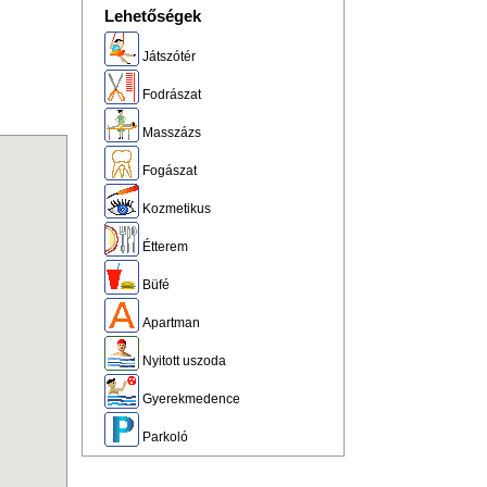
Lehetőségek
Játszótér
Fodrászat
Masszázs
Fogászat
Kozmetikus
Étterem
Büfé
Apartman
Nyitott uszoda
Gyerekmedence
Parkoló