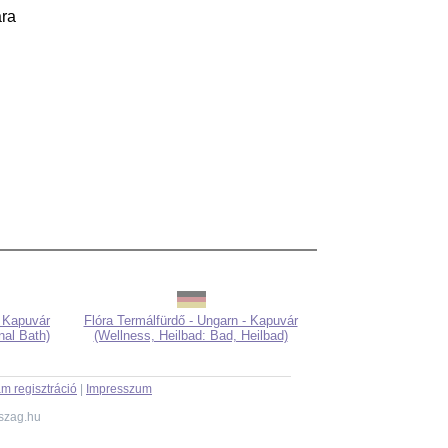
ára
- Kapuvár
Flóra Termálfürdő - Ungarn - Kapuvár
nal Bath)
(Wellness, Heilbad: Bad, Heilbad)
m regisztráció
|
Impresszum
szag.hu