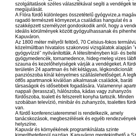
szolgáltatások széles választékával segíti a vendégek tes
megújulását.
A Flóra fürdő különleges összetételű gyógyvize,a magáv
ragadó természeti környezet,a családias hangulat és a
szakképzett személyzet gondoskodik arról, hogy a ven
ideális körülmények között gyógyulhassanak és pihenh
Kapuváron.
Az 1800 méter mélyrôl feltörő, 70 Celsius-fokos termálvi
közelmúltban hivatalos szakorvosi vizsgálatok alapján "
gyógyvízzé" nyilvánították. A létesítményben kül- és belté
gyógymedencék, tornamedence, hideg-meleg vizes lábf
szauna és kezelőhelyiségek várják a vendégeket. A fürd
területén 24 apartman és hét kétágyas, légkondicionált
panziószoba kínál kényelmes szálláslehetőséget. A legf
ötfős apartmanok kiválóan alkalmasak családok, baráti
társaságok és idősebbek fogadására. Valamennyi apar
nappali (terasszal), hálószoba, kádas vagy zuhanyzós
fürdőszoba, toalett és felszerelt konyha tartozik. Minden
szobában televízió, minibár és zuhanyzós, toalettes für
van.
A fürdő konferenciateremmel is rendelkezik, amely
tanácskozások, megbeszélések és egyéb rendezvények 
helyszíne.
Kapuvár és környékének programkínálata szinte
kimeríthetetlenül gazdag. Kapuváron megtekinthető a S