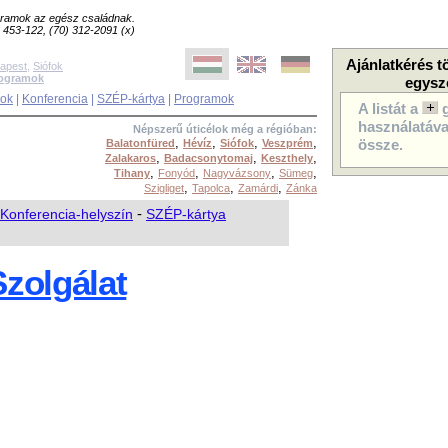
ogramok az egész családnak.
8) 453-122, (70) 312-2091 (x)
Ajánlatkérés t
apest
,
Siófok
rogramok
egysz
sok
|
Konferencia
|
SZÉP-kártya
|
Programok
A listát a
használatával
Népszerű úticélok még a régióban:
,
,
,
,
Balatonfüred
Hévíz
Siófok
Veszprém
össze.
,
,
,
Zalakaros
Badacsonytomaj
Keszthely
,
,
,
,
Tihany
Fonyód
Nagyvázsony
Sümeg
,
,
,
Szigliget
Tapolca
Zamárdi
Zánka
Konferencia-helyszín
-
SZÉP-kártya
zolgálat