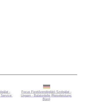
gálat -
Focus Fizetővendéglátó Szolgálat -
 Service:
Ungarn - Balatonlelle (Reiseleistung:
Büro)