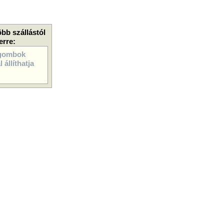
öbb szállástól
erre:
gombok
 állíthatja