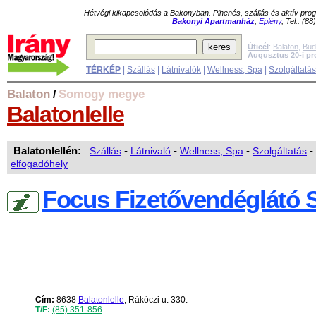
Hétvégi kikapcsolódás a Bakonyban. Pihenés, szállás és aktív pr
Bakonyi Apartmanház
,
Eplény
, Tel.: (8
Úticél
:
Balaton
,
Bud
Augusztus 20-i p
TÉRKÉP
|
Szállás
|
Látnivalók
|
Wellness, Spa
|
Szolgáltatá
Balaton
Somogy megye
/
Balatonlelle
Balatonlellén:
Szállás
-
Látnivaló
-
Wellness, Spa
-
Szolgáltatás
-
elfogadóhely
Focus Fizetővendéglátó S
Cím:
8638
Balatonlelle
, Rákóczi u. 330.
T/F:
(85) 351-856