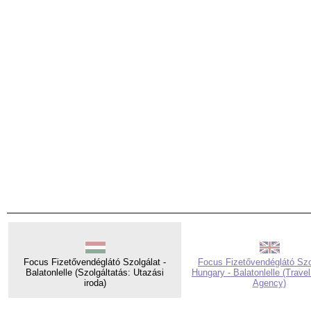
Focus Fizetővendéglátó Szolgálat -
Focus Fizetővendéglátó Szol
Balatonlelle (Szolgáltatás: Utazási
Hungary - Balatonlelle (Travel
iroda)
Agency)