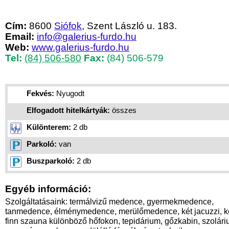
Cím:
8600
Siófok
, Szent László u. 183.
Email:
info@galerius-furdo.hu
Web:
www.galerius-furdo.hu
Tel:
(84) 506-580
Fax:
(84) 506-579
Fekvés:
Nyugodt
Elfogadott hitelkártyák:
összes
Különterem:
2 db
Parkoló:
van
Buszparkoló:
2 db
Egyéb információ:
Szolgáltatásaink: termálvizű medence, gyermekmedence,
tanmedence, élménymedence, merülőmedence, két jacuzzi, k
finn szauna különböző hőfokon, tepidárium, gőzkabin, szolári