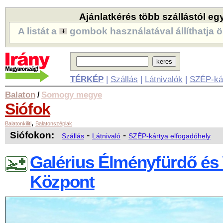
Ajánlatkérés több szállástól eg
A listát a
gombok használatával állíthatja ö
TÉRKÉP
|
Szállás
|
Látnivalók
|
SZÉP-ká
Balaton
Somogy megye
/
Siófok
,
Balatonkiliti
Balatonszéplak
Siófokon:
-
-
Szállás
Látnivaló
SZÉP-kártya elfogadóhely
Galérius Élményfürdő és
Központ