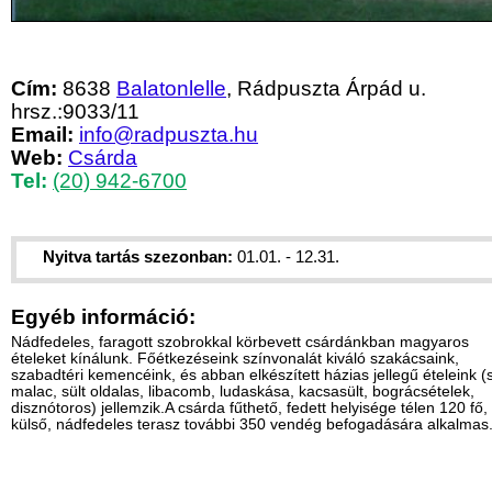
Cím:
8638
Balatonlelle
, Rádpuszta Árpád u.
hrsz.:9033/11
Email:
info@radpuszta.hu
Web:
Csárda
Tel:
(20) 942-6700
Nyitva tartás szezonban:
01.01. - 12.31.
Egyéb információ:
Nádfedeles, faragott szobrokkal körbevett csárdánkban magyaros
ételeket kínálunk. Főétkezéseink színvonalát kiváló szakácsaink,
szabadtéri kemencéink, és abban elkészített házias jellegű ételeink (s
malac, sült oldalas, libacomb, ludaskása, kacsasült, bográcsételek,
disznótoros) jellemzik.A csárda fűthető, fedett helyisége télen 120 fő,
külső, nádfedeles terasz további 350 vendég befogadására alkalmas