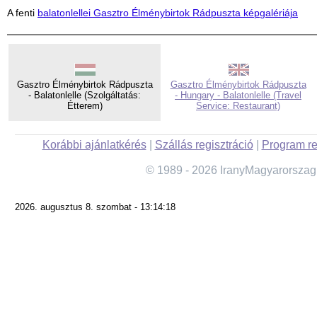
A fenti
balatonlellei Gasztro Élménybirtok Rádpuszta képgalériája
Gasztro Élménybirtok Rádpuszta
Gasztro Élménybirtok Rádpuszta
- Balatonlelle (Szolgáltatás:
- Hungary - Balatonlelle (Travel
Étterem)
Service: Restaurant)
Korábbi ajánlatkérés
|
Szállás regisztráció
|
Program re
© 1989 - 2026 IranyMagyarorszag
2026. augusztus 8. szombat - 13:14:18