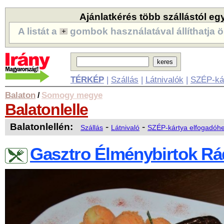
Ajánlatkérés több szállástól eg
A listát a
gombok használatával állíthatja ö
TÉRKÉP
|
Szállás
|
Látnivalók
|
SZÉP-ká
Balaton
Somogy megye
/
Balatonlelle
Balatonlellén:
-
-
Szállás
Látnivaló
SZÉP-kártya elfogadóhe
Gasztro Élménybirtok Rá