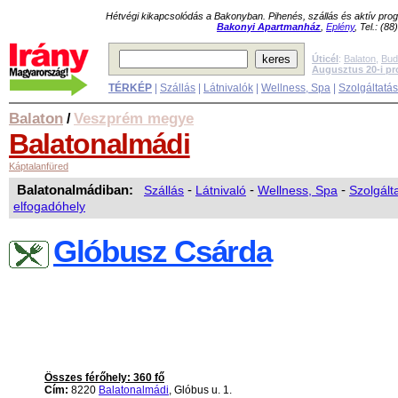
Hétvégi kikapcsolódás a Bakonyban. Pihenés, szállás és aktív pr
Bakonyi Apartmanház
,
Eplény
, Tel.: (8
Úticél
:
Balaton
,
Bud
Augusztus 20-i p
TÉRKÉP
|
Szállás
|
Látnivalók
|
Wellness, Spa
|
Szolgáltatá
Balaton
Veszprém megye
/
Balatonalmádi
Káptalanfüred
Balatonalmádiban:
Szállás
-
Látnivaló
-
Wellness, Spa
-
Szolgált
elfogadóhely
Glóbusz Csárda
Összes férőhely: 360 fő
Cím:
8220
Balatonalmádi
, Glóbus u. 1.