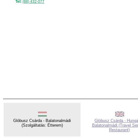
Tel:
(88) 432-077
Glóbusz Csárda - Balatonalmádi
Glóbusz Csárda - Hunga
(Szolgáltatás: Étterem)
Balatonalmádi (Travel Ser
Restaurant)