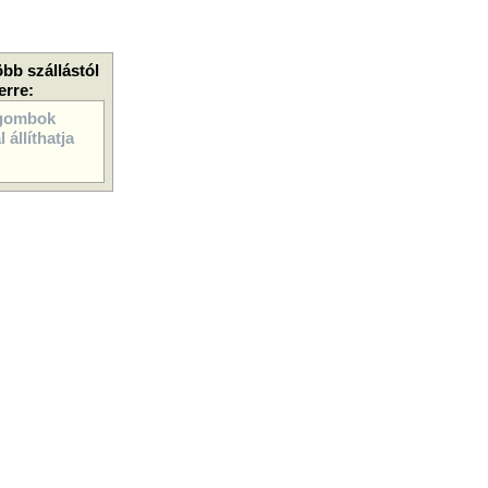
öbb szállástól
erre:
gombok
 állíthatja