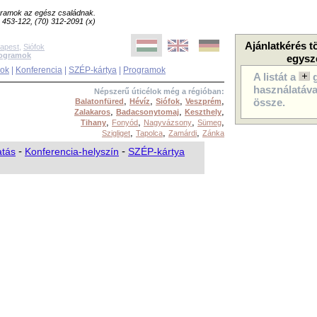
ogramok az egész családnak.
8) 453-122, (70) 312-2091 (x)
Ajánlatkérés t
apest
,
Siófok
rogramok
egysz
sok
|
Konferencia
|
SZÉP-kártya
|
Programok
A listát a
használatával
Népszerű úticélok még a régióban:
,
,
,
,
Balatonfüred
Hévíz
Siófok
Veszprém
össze.
,
,
,
Zalakaros
Badacsonytomaj
Keszthely
,
,
,
,
Tihany
Fonyód
Nagyvázsony
Sümeg
,
,
,
Szigliget
Tapolca
Zamárdi
Zánka
atás
-
Konferencia-helyszín
-
SZÉP-kártya