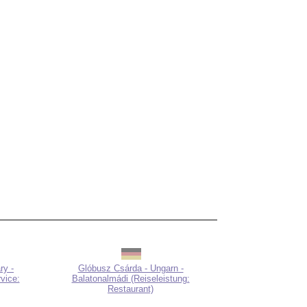
ry -
Glóbusz Csárda - Ungarn -
vice:
Balatonalmádi (Reiseleistung:
Restaurant)