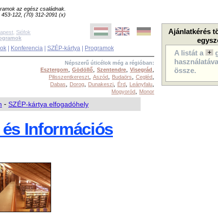
ogramok az egész családnak.
8) 453-122, (70) 312-2091 (x)
Ajánlatkérés t
apest
,
Siófok
rogramok
egysz
sok
|
Konferencia
|
SZÉP-kártya
|
Programok
A listát a
használatával
Népszerű úticélok még a régióban:
,
,
,
,
Esztergom
Gödöllő
Szentendre
Visegrád
össze.
,
,
,
,
Pilisszentkereszt
Aszód
Budaörs
Cegléd
,
,
,
,
,
Dabas
Dorog
Dunakeszi
Érd
Leányfalu
,
Mogyoród
Monor
n
-
SZÉP-kártya elfogadóhely
 és Információs