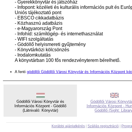
- Gyerekkönyvtár és játszóház
- Infopont: közéleti és kulturális információs pult és Euró
Uniós tájékoztató pont
- EBSCO cikkadatbázis
- Közhasznú adatbázis
- e-Magyarország Pont
- Infohíd: számítógép- és internethasználat
- WIFI szolgáltatás
- Gödöllő helyismereti gyűjtemény
- Könyvtárközi kölcsönzés
- Irodalomkutatás
A könyvtárban 100 fős rendezvényterem bérelhető.
A fenti
gödöllői Gödöllői Városi Könyvtár és Információs Központ kép
Gödöllői Városi Könyvtár és
Gödöllői Városi Könyvtá
Információs Központ - Gödöllő
Információs Központ - Hun
(Látnivaló: Könyvtár)
Gödöllő (Sight: Librar
Korábbi ajánlatkérés
|
Szállás regisztráció
|
Progra