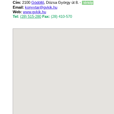
Cím:
2100
Gödöllő
, Dózsa György út 8. -
térkép
Email:
konyvtar@gvkik.hu
Web:
www.gvkik.hu
Tel:
(28) 515-280
Fax:
(28) 410-570