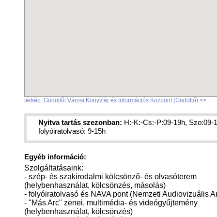
térkép: Gödöllői Városi Könyvtár és Információs Központ (Gödöllő) >>
Nyitva tartás szezonban:
H:-K:-Cs:-P:09-19h, Szo:09-
folyóiratolvasó: 9-15h
Egyéb információ:
Szolgáltatásaink:
- szép- és szakirodalmi kölcsönző- és olvasóterem
(helybenhasználat, kölcsönzés, másolás)
- folyóiratolvasó és NAVA pont (Nemzeti Audiovizuális 
- "Más Arc" zenei, multimédia- és videógyűjtemény
(helybenhasználat, kölcsönzés)