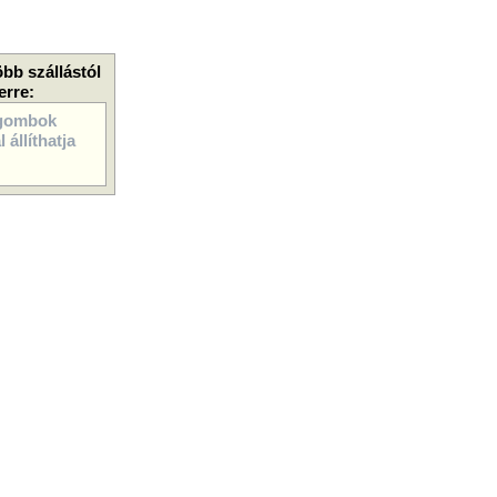
öbb szállástól
erre:
gombok
 állíthatja