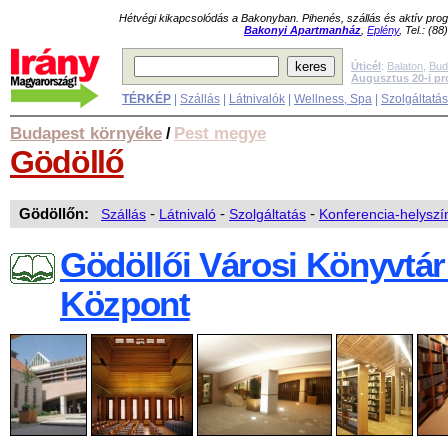
Hétvégi kikapcsolódás a Bakonyban. Pihenés, szállás és aktív pr
Bakonyi Apartmanház
,
Eplény
, Tel.: (8
Úticél
:
Balaton
,
Bud
Augusztus 20-i p
TÉRKÉP
|
Szállás
|
Látnivalók
|
Wellness, Spa
|
Szolgáltatá
Budapest környéke
Pest megye
/
Gödöllő
Gödöllőn:
Szállás
-
Látnivaló
-
Szolgáltatás
-
Konferencia-helyszí
Gödöllői Városi Könyvtár
Központ