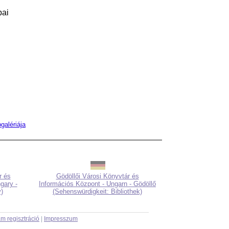
pai
galériája
r és
Gödöllői Városi Könyvtár és
gary -
Információs Központ - Ungarn - Gödöllő
y)
(Sehenswürdigkeit: Bibliothek)
m regisztráció
|
Impresszum