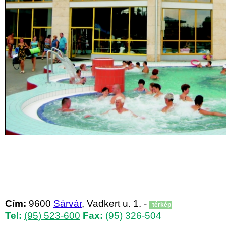
Cím:
9600
Sárvár
, Vadkert u. 1. -
térkép
Tel:
(95) 523-600
Fax:
(95) 326-504