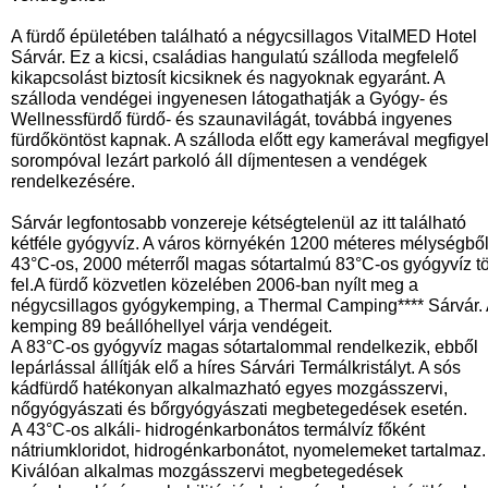
A fürdő épületében található a négycsillagos VitalMED Hotel
Sárvár. Ez a kicsi, családias hangulatú szálloda megfelelő
kikapcsolást biztosít kicsiknek és nagyoknak egyaránt. A
szálloda vendégei ingyenesen látogathatják a Gyógy- és
Wellnessfürdő fürdő- és szaunavilágát, továbbá ingyenes
fürdőköntöst kapnak. A szálloda előtt egy kamerával megfigyel
sorompóval lezárt parkoló áll díjmentesen a vendégek
rendelkezésére.
Sárvár legfontosabb vonzereje kétségtelenül az itt található
kétféle gyógyvíz. A város környékén 1200 méteres mélységbő
43°C-os, 2000 méterről magas sótartalmú 83°C-os gyógyvíz tö
fel.A fürdő közvetlen közelében 2006-ban nyílt meg a
négycsillagos gyógykemping, a Thermal Camping**** Sárvár.
kemping 89 beállóhellyel várja vendégeit.
A 83°C-os gyógyvíz magas sótartalommal rendelkezik, ebből
lepárlással állítják elő a híres Sárvári Termálkristályt. A sós
kádfürdő hatékonyan alkalmazható egyes mozgásszervi,
nőgyógyászati és bőrgyógyászati megbetegedések esetén.
A 43°C-os alkáli- hidrogénkarbonátos termálvíz főként
nátriumkloridot, hidrogénkarbonátot, nyomelemeket tartalmaz.
Kiválóan alkalmas mozgásszervi megbetegedések