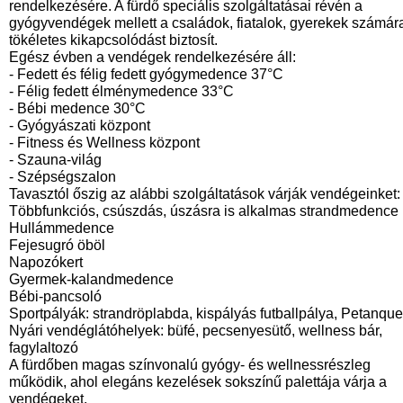
rendelkezésére. A fürdő speciális szolgáltatásai révén a
gyógyvendégek mellett a családok, fiatalok, gyerekek számára
tökéletes kikapcsolódást biztosít.
Egész évben a vendégek rendelkezésére áll:
- Fedett és félig fedett gyógymedence 37°C
- Félig fedett élménymedence 33°C
- Bébi medence 30°C
- Gyógyászati központ
- Fitness és Wellness központ
- Szauna-világ
- Szépségszalon
Tavasztól őszig az alábbi szolgáltatások várják vendégeinket:
Többfunkciós, csúszdás, úszásra is alkalmas strandmedence
Hullámmedence
Fejesugró öböl
Napozókert
Gyermek-kalandmedence
Bébi-pancsoló
Sportpályák: strandröplabda, kispályás futballpálya, Petanque
Nyári vendéglátóhelyek: büfé, pecsenyesütő, wellness bár,
fagylaltozó
A fürdőben magas színvonalú gyógy- és wellnessrészleg
működik, ahol elegáns kezelések sokszínű palettája várja a
vendégeket.