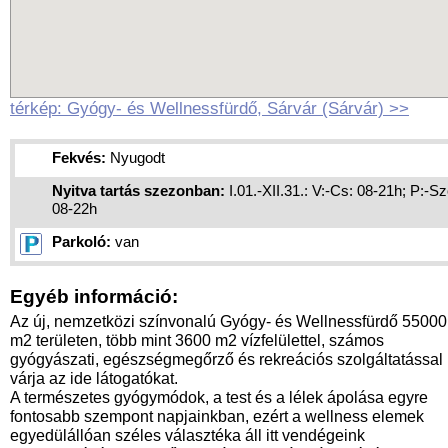
térkép: Gyógy- és Wellnessfürdő, Sárvár (Sárvár) >>
Fekvés:
Nyugodt
Nyitva tartás szezonban:
I.01.-XII.31.: V:-Cs: 08-21h; P:-Sz
08-22h
Parkoló:
van
Egyéb információ:
Az új, nemzetközi színvonalú Gyógy- és Wellnessfürdő 55000
m2 területen, több mint 3600 m2 vízfelülettel, számos
gyógyászati, egészségmegőrző és rekreációs szolgáltatással
várja az ide látogatókat.
A természetes gyógymódok, a test és a lélek ápolása egyre
fontosabb szempont napjainkban, ezért a wellness elemek
egyedülállóan széles választéka áll itt vendégeink