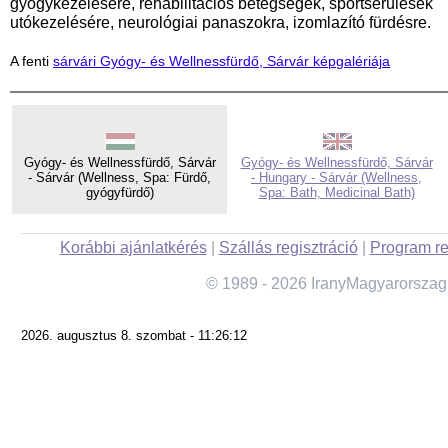
gyógykezelésére, rehabilitációs betegségek, sportsérülések
utókezelésére, neurológiai panaszokra, izomlazító fürdésre.
A fenti
sárvári Gyógy- és Wellnessfürdő, Sárvár képgalériája
Gyógy- és Wellnessfürdő, Sárvár
Gyógy- és Wellnessfürdő, Sárvár
- Sárvár (Wellness, Spa: Fürdő,
- Hungary - Sárvár (Wellness,
gyógyfürdő)
Spa: Bath, Medicinal Bath)
Korábbi ajánlatkérés
|
Szállás regisztráció
|
Program re
© 1989 - 2026 IranyMagyarorszag
2026. augusztus 8. szombat - 11:26:12