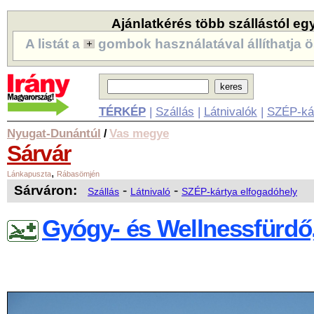
Ajánlatkérés több szállástól eg
A listát a
gombok használatával állíthatja ö
TÉRKÉP
|
Szállás
|
Látnivalók
|
SZÉP-ká
Nyugat-Dunántúl
Vas megye
/
Sárvár
,
Lánkapuszta
Rábasömjén
Sárváron:
-
-
Szállás
Látnivaló
SZÉP-kártya elfogadóhely
Gyógy- és Wellnessfürdő