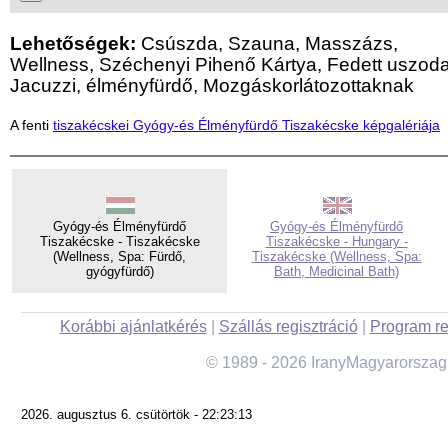
Lehetőségek:
Csúszda, Szauna, Masszázs,
Wellness, Széchenyi Pihenő Kártya, Fedett uszoda
Jacuzzi, élményfürdő, Mozgáskorlátozottaknak
A fenti
tiszakécskei Gyógy-és Élményfürdő Tiszakécske képgalériája
Gyógy-és Élményfürdő
Gyógy-és Élményfürdő
Tiszakécske - Tiszakécske
Tiszakécske - Hungary -
(Wellness, Spa: Fürdő,
Tiszakécske (Wellness, Spa:
gyógyfürdő)
Bath, Medicinal Bath)
Korábbi ajánlatkérés
|
Szállás regisztráció
|
Program re
© 1989 - 2026 IranyMagyarorszag
2026. augusztus 6. csütörtök - 22:23:13