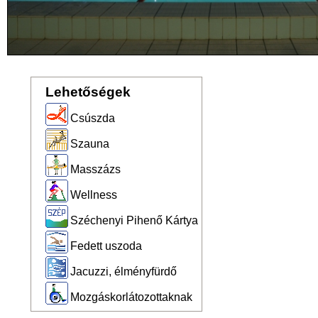
Lehetőségek
Csúszda
Szauna
Masszázs
Wellness
Széchenyi Pihenő Kártya
Fedett uszoda
Jacuzzi, élményfürdő
Mozgáskorlátozottaknak