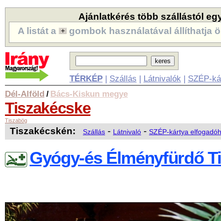
Ajánlatkérés több szállástól eg
A listát a
gombok használatával állíthatja ö
TÉRKÉP
|
Szállás
|
Látnivalók
|
SZÉP-ká
Dél-Alföld
Bács-Kiskun megye
/
Tiszakécske
Tiszabög
Tiszakécskén:
-
-
Szállás
Látnivaló
SZÉP-kártya elfogadóh
Gyógy-és Élményfürdő T