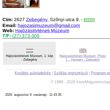
Cím:
2627
Zebegény
, Szőnyi utca 9. -
térkép
Email:
hajozasimuzeum@gmail.com
Web:
Hajózástörténeti Múzeum
T/F:
(27) 373-305
Hajózástörténeti Múzeum, 1. kép
Hajózástörténeti Múzeum, Photo
- Zebegény
1. - Hungary - Zebegény
Korábbi ajánlatkérés
|
Szállás regisztráció
|
Program re
© 1989 - 2026 IranyMagyarorszag
2026. augusztus 9. vasárnap - 11:43:35