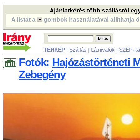
Ajánlatkérés több szállástól eg
A listát a
gombok használatával állíthatja ö
TÉRKÉP
|
Szállás
|
Látnivalók
|
SZÉP-ká
Fotók:
Hajózástörténeti 
Zebegény