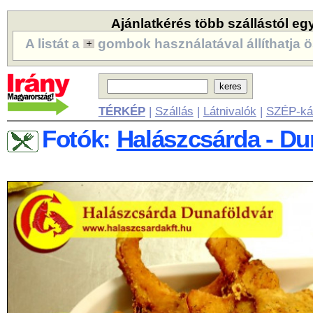
Ajánlatkérés több szállástól eg
A listát a
gombok használatával állíthatja ö
TÉRKÉP
|
Szállás
|
Látnivalók
|
SZÉP-ká
Fotók:
Halászcsárda - Du