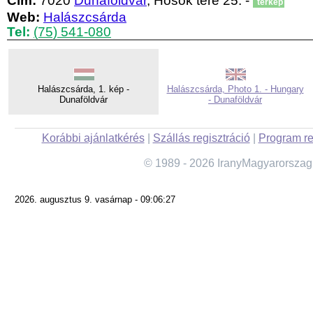
Cím:
7020
Dunaföldvár
, Hősök tere 25. -
térkép
Web:
Halászcsárda
Tel:
(75) 541-080
Halászcsárda, 1. kép -
Halászcsárda, Photo 1. - Hungary
Dunaföldvár
- Dunaföldvár
Korábbi ajánlatkérés
|
Szállás regisztráció
|
Program re
© 1989 - 2026 IranyMagyarorszag
2026. augusztus 9. vasárnap - 09:06:27