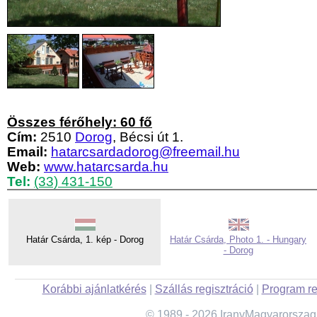
Összes férőhely: 60 fő
Cím:
2510
Dorog
, Bécsi út 1.
Email:
hatarcsardadorog@freemail.hu
Web:
www.hatarcsarda.hu
Tel:
(33) 431-150
Határ Csárda, 1. kép - Dorog
Határ Csárda, Photo 1. - Hungary
- Dorog
Korábbi ajánlatkérés
|
Szállás regisztráció
|
Program re
© 1989 - 2026 IranyMagyarorszag