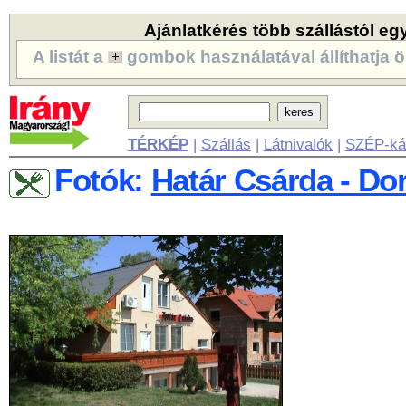
Ajánlatkérés több szállástól eg
A listát a
gombok használatával állíthatja ö
TÉRKÉP
|
Szállás
|
Látnivalók
|
SZÉP-ká
Fotók:
Határ Csárda - Do