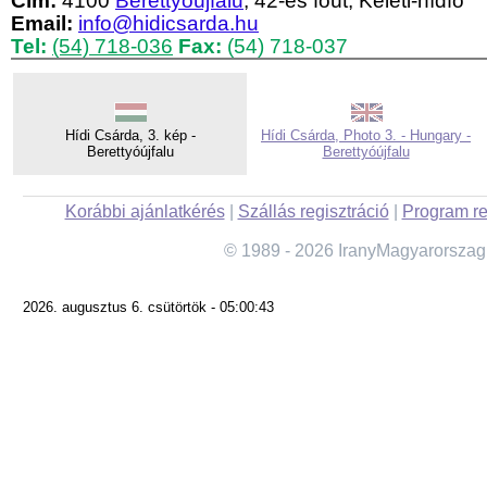
Cím:
4100
Berettyóújfalu
, 42-es főút, Keleti-hídfő
Email:
info@hidicsarda.hu
Tel:
(54) 718-036
Fax:
(54) 718-037
Hídi Csárda, 3. kép -
Hídi Csárda, Photo 3. - Hungary -
Berettyóújfalu
Berettyóújfalu
Korábbi ajánlatkérés
|
Szállás regisztráció
|
Program re
© 1989 - 2026 IranyMagyarorszag
2026. augusztus 6. csütörtök - 05:00:43