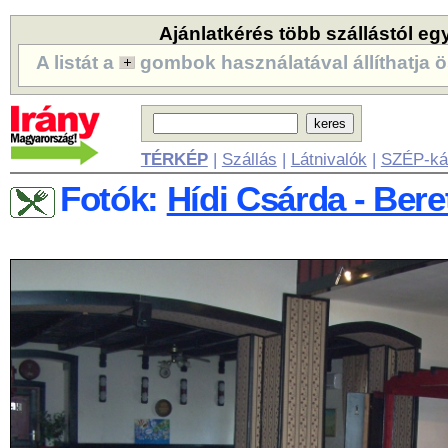
Ajánlatkérés több szállástól eg
A listát a
gombok használatával állíthatja ö
TÉRKÉP
|
Szállás
|
Látnivalók
|
SZÉP-ká
Fotók:
Hídi Csárda - Bere