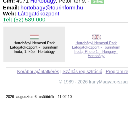
Cím:
4071
Hortobágy
, Petőfi tér 9. -
térkép
Email:
hortobagy@tourinform.hu
Web:
Látogatóközpont
Tel:
(52) 589-000
Hortobágyi Nemzeti Park
Hortobágyi Nemzeti Park
Látogatóközpont - Tourinform
Látogatóközpont - Tourinform
Iroda, 1. kép - Hortobágy
Iroda, Photo 1. - Hungary -
Hortobágy
Korábbi ajánlatkérés
|
Szállás regisztráció
|
Program re
© 1989 - 2026 IranyMagyarorszag
2026. augusztus 6. csütörtök - 11:02:10