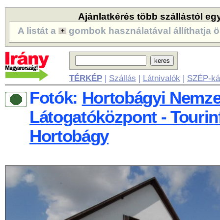
Ajánlatkérés több szállástól eg
A listát a
gombok használatával állíthatja ö
TÉRKÉP
|
Szállás
|
Látnivalók
|
SZÉP-ká
Fotók:
Hortobágyi Nemze
Látogatóközpont - Tourin
Hortobágy