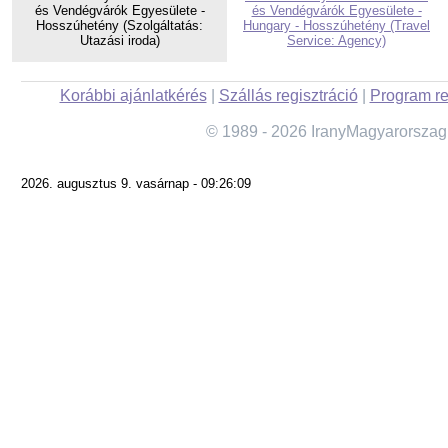
és Vendégvárók Egyesülete -
és Vendégvárók Egyesülete -
Hosszúhetény (Szolgáltatás:
Hungary - Hosszúhetény (Travel
Utazási iroda)
Service: Agency)
Korábbi ajánlatkérés
|
Szállás regisztráció
|
Program re
© 1989 - 2026 IranyMagyarorszag
2026. augusztus 9. vasárnap - 09:26:09