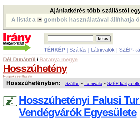
Ajánlatkérés több szállástól eg
A listát a
gombok használatával állíthatja ö
TÉRKÉP
|
Szállás
|
Látnivalók
|
SZÉP-ká
Dél-Dunántúl
Baranya megye
/
Hosszúhetény
Püspökszentlászló
Hosszúhetényben:
-
-
Szállás
Látnivaló
SZÉP-kártya elf
Hosszúhetényi Falusi Tu
Vendégvárók Egyesülete