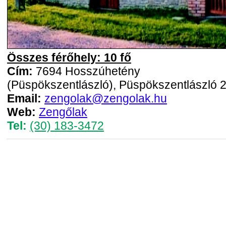
Összes férőhely: 10 fő
Cím:
7694 Hosszúhetény
(Püspökszentlászló), Püspökszentlászló 2
Email:
zengolak@zengolak.hu
Web:
Zengőlak
Tel:
(30) 183-3472