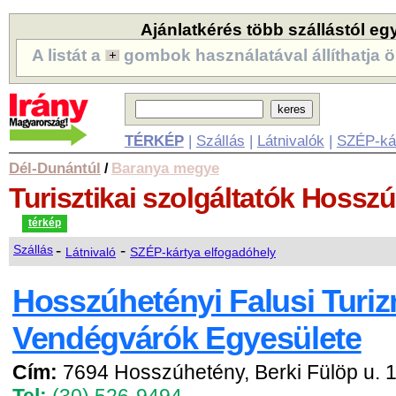
Ajánlatkérés több szállástól eg
A listát a
gombok használatával állíthatja ö
TÉRKÉP
|
Szállás
|
Látnivalók
|
SZÉP-ká
Dél-Dunántúl
Baranya megye
/
Turisztikai szolgáltatók
Hosszú
térkép
-
-
Szállás
Látnivaló
SZÉP-kártya elfogadóhely
Hosszúhetényi Falusi Turi
Vendégvárók Egyesülete
Cím:
7694 Hosszúhetény, Berki Fülöp u. 1