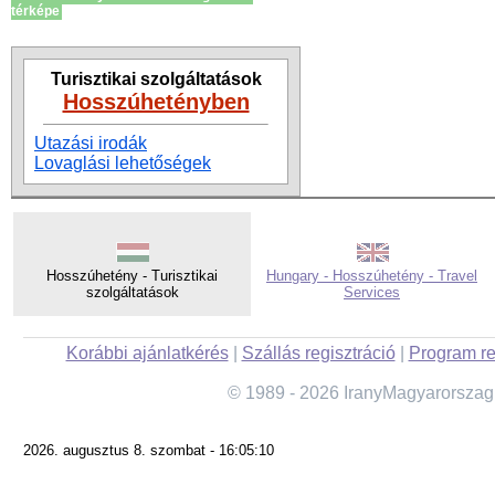
térképe
Turisztikai szolgáltatások
Hosszúhetényben
Utazási irodák
Lovaglási lehetőségek
Hosszúhetény - Turisztikai
Hungary - Hosszúhetény - Travel
szolgáltatások
Services
Korábbi ajánlatkérés
|
Szállás regisztráció
|
Program re
© 1989 - 2026 IranyMagyarorszag
2026. augusztus 8. szombat - 16:05:10